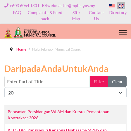
+603 6064 1331
webmaster@mphs.gov.my
FAQ
Complaints & Feed
Site
Contact
Directory
back
Map
Us
Home
Hulu Selangor Municipal Council
DaripadaAndaUntukAnda
Enter Part of Title
Filter
Clear
Display #
Perasmian Persidangan WLAM dan Kursus Pemantapan
Kontraktor 2026
KOZEDES Pangsapuri Kenanga Usahasama MPHS dan