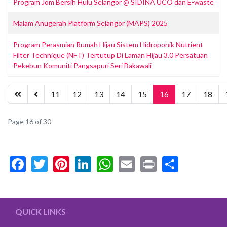
Program Jom Bersih Hulu Selangor @ SIDINA UCO dan E-waste
Malam Anugerah Platform Selangor (MAPS) 2025
Program Perasmian Rumah Hijau Sistem Hidroponik Nutrient
Filter Technique (NFT) Tertutup Di Laman Hijau 3.0 Persatuan
Pekebun Komuniti Pangsapuri Seri Bakawali
11
12
13
14
15
16
17
18
Page 16 of 30
Facebook
Twitter
Pinterest
LinkedIn
WhatsApp
Email
Print
Share
QUICK LINKS