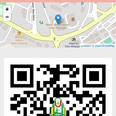
+
−
Leaflet
| ©
OpenStreetMap