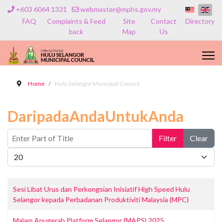
+603 6064 1331
webmaster@mphs.gov.my
FAQ
Complaints & Feed
Site
Contact
Directory
back
Map
Us
Home
Hulu Selangor Municipal Council
DaripadaAndaUntukAnda
Enter Part of Title
Filter
Clear
Display #
Sesi Libat Urus dan Perkongsian Inisiatif High Speed Hulu
Selangor kepada Perbadanan Produktiviti Malaysia (MPC)
Malam Anugerah Platform Selangor (MAPS) 2025