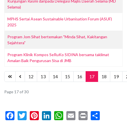
Kunjungan Rasmi daripada Delegasi Majlis Daerah Selama (MD
Selama)
MPHS Sertai Asean Sustainable Urbanisation Forum (ASUF)
2025
Program Jom Sihat bertemakan "Minda Sihat, Kakitangan
Sejahtera"
Program Klinik Kompos SeRuKo SIDINA bersama taklimat
Amalan Baik Pengurusan Sisa di JMB
12
13
14
15
16
17
18
19
Page 17 of 30
Facebook
Twitter
Pinterest
LinkedIn
WhatsApp
Email
Print
Share