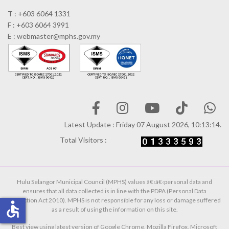
T : +603 6064 1331
F : +603 6064 3991
E : webmaster@mphs.gov.my
Latest Update : Friday 07 August 2026, 10:13:14.
Total Visitors :
Hulu Selangor Municipal Council (MPHS) values â€‹â€‹personal data and
ensures that all data collected is in line with the PDPA (Personal Data
Protection Act 2010). MPHS is not responsible for any loss or damage suffered
accessible
as a result of using the information on this site.
Best view using latest version of Google Chrome, Mozilla Firefox, Microsoft