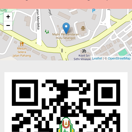
+
−
Leaflet
| ©
OpenStreetMap