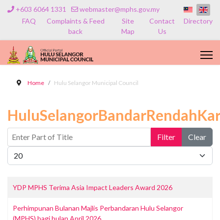
+603 6064 1331
webmaster@mphs.gov.my
FAQ
Complaints & Feed
Site
Contact
Directory
back
Map
Us
Home
Hulu Selangor Municipal Council
HuluSelangorBandarRendahKa
Enter Part of Title
Filter
Clear
Display #
YDP MPHS Terima Asia Impact Leaders Award 2026
Perhimpunan Bulanan Majlis Perbandaran Hulu Selangor
(MPHS) bagi bulan April 2026