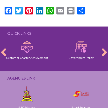
Facebook
Twitter
Pinterest
LinkedIn
WhatsApp
Email
Print
Share
QUICK LINKS
Customer Charter Achievement
Government Policy
AGENCIES LINK
SUK Selangor
Smart Selangor