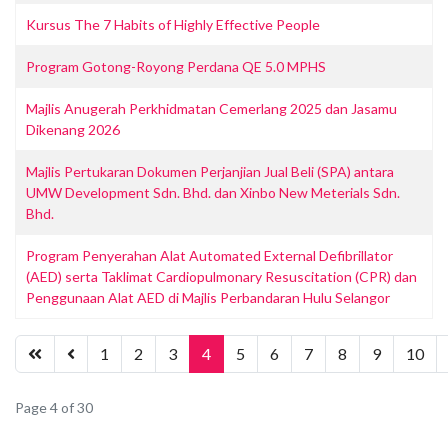
Kursus The 7 Habits of Highly Effective People
Program Gotong-Royong Perdana QE 5.0 MPHS
Majlis Anugerah Perkhidmatan Cemerlang 2025 dan Jasamu
Dikenang 2026
Majlis Pertukaran Dokumen Perjanjian Jual Beli (SPA) antara
UMW Development Sdn. Bhd. dan Xinbo New Meterials Sdn.
Bhd.
Program Penyerahan Alat Automated External Defibrillator
(AED) serta Taklimat Cardiopulmonary Resuscitation (CPR) dan
Penggunaan Alat AED di Majlis Perbandaran Hulu Selangor
1
2
3
4
5
6
7
8
9
10
Page 4 of 30