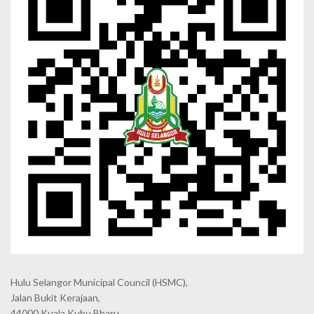
Hulu Selangor Municipal Council
(HSMC),
Jalan Bukit Kerajaan,
44000 Kuala Kubu Bharu,