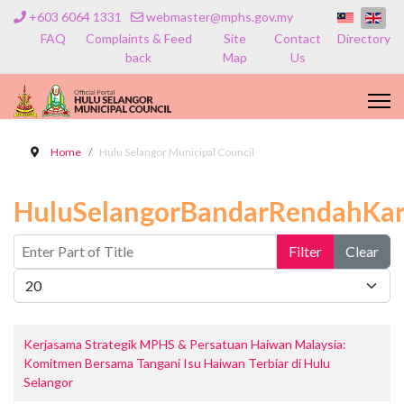
+603 6064 1331
webmaster@mphs.gov.my
FAQ
Complaints & Feed
Site
Contact
Directory
back
Map
Us
Home
Hulu Selangor Municipal Council
HuluSelangorBandarRendahKa
Enter Part of Title
Filter
Clear
Display #
Kerjasama Strategik MPHS & Persatuan Haiwan Malaysia:
Komitmen Bersama Tangani Isu Haiwan Terbiar di Hulu
Selangor