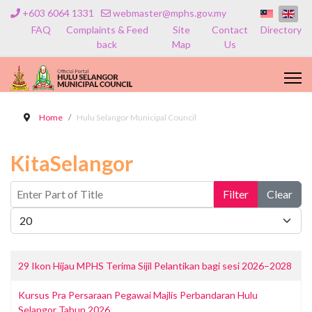
+603 6064 1331
webmaster@mphs.gov.my
FAQ
Complaints & Feed
Site
Contact
Directory
back
Map
Us
Home
Hulu Selangor Municipal Council
KitaSelangor
Enter Part of Title
Filter
Clear
Display #
29 Ikon Hijau MPHS Terima Sijil Pelantikan bagi sesi 2026–2028
Kursus Pra Persaraan Pegawai Majlis Perbandaran Hulu
Selangor Tahun 2026