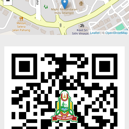
−
Leaflet
| ©
OpenStreetMap