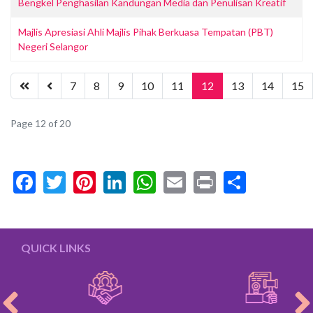
Bengkel Penghasilan Kandungan Media dan Penulisan Kreatif
Majlis Apresiasi Ahli Majlis Pihak Berkuasa Tempatan (PBT)
Negeri Selangor
7
8
9
10
11
12
13
14
15
Page 12 of 20
Facebook
Twitter
Pinterest
LinkedIn
WhatsApp
Email
Print
Share
QUICK LINKS