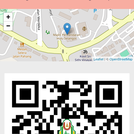
+
−
Leaflet
| ©
OpenStreetMap