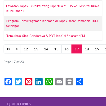
Lawatan Tapak Teknikal Yang Dipertua MPHS ke Hospital Kuala
Kubu Bharu
Program Penyeragaman Khemah di Tapak Bazar Ramadan Hulu
Selangor
Temu bual Slot ‘Bandaraya & PBT Kita’ di Selangor FM
12
13
14
15
16
17
18
19
Page 17 of 23
Facebook
Twitter
Pinterest
LinkedIn
WhatsApp
Email
Print
Share
QUICK LINKS