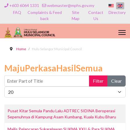
+603 6064 1331
webmaster@mphs.gov.my
FAQ
Complaints & Feed
Site
Contact
Directory
back
Map
Us
Home
Hulu Selangor Municipal Council
MajuPerkasaHasilSemua
Enter Part of Title
Filter
Clear
Display #
Pusat Kitar Semula Pandu Lalu ADTREC SIDINA Beroperasi
Sepenuhnya di Kampung Asam Kumbang, Kuala Kubu Bharu
Majlis Pelancaran Sukarelawan SUKMA XXII & Para SUKMA