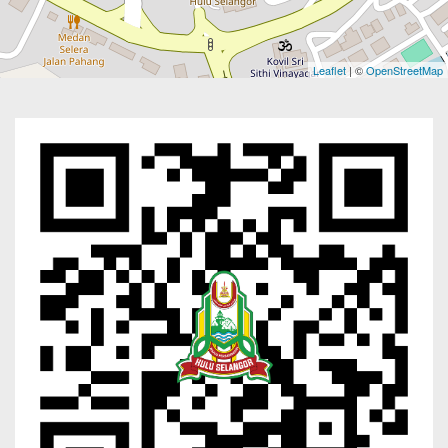
Leaflet
| ©
OpenStreetMap