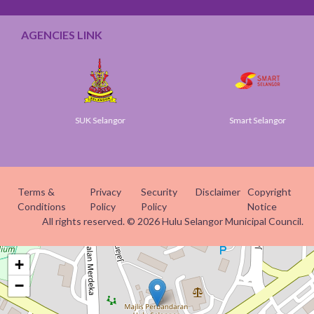
AGENCIES LINK
SUK Selangor
Smart Selangor
Terms &
Privacy
Security
Disclaimer
Copyright
Conditions
Policy
Policy
Notice
All rights reserved. © 2026 Hulu Selangor Municipal Council.
+
−