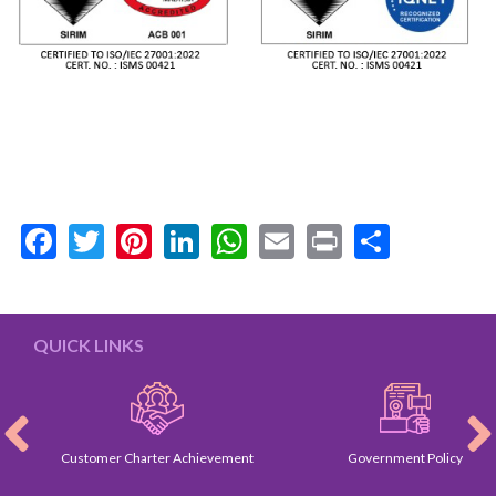
Facebook
Twitter
Pinterest
LinkedIn
WhatsApp
Email
Print
Share
QUICK LINKS
Customer Charter Achievement
Government Policy