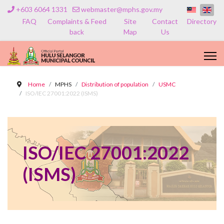
+603 6064 1331
webmaster@mphs.gov.my
FAQ
Complaints & Feed
Site
Contact
Directory
back
Map
Us
Home
MPHS
Distribution of population
USMC
ISO/IEC 27001:2022 (ISMS)
ISO/IEC 27001:2022
(ISMS)