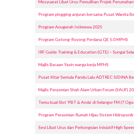
Mesyuarat Libat Urus Pemulihan Projek Perumahan Sw
Program plogging anjuran bersama Pusat Wanita 
Program Anugerah Istimewa 2025
Program Gotong-Royong Perdana QE 5.0 MPHS
IRF Guide Training & Education (GTE) – Sungai Sel
Majlis Bacaan Yasin warga kerja MPHS
Pusat Kitar Semula Pandu Lalu ADTREC SIDINA B
Majlis Perasmian Shah Alam Urban Forum (SAUF) 2
Temu bual Slot ‘PBT & Anda’ di Selangor FM (7 Ogo
Program Perasmian Rumah Hijau Sistem Hidroponik N
Sesi Libat Urus dan Perkongsian Inisiatif High Spe