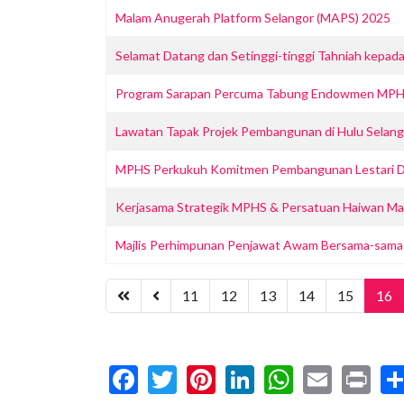
Malam Anugerah Platform Selangor (MAPS) 2025
Selamat Datang dan Setinggi-tinggi Tahniah kepad
Program Sarapan Percuma Tabung Endowmen MPHS 
Lawatan Tapak Projek Pembangunan di Hulu Selang
MPHS Perkukuh Komitmen Pembangunan Lestari D
Kerjasama Strategik MPHS & Persatuan Haiwan Mala
Majlis Perhimpunan Penjawat Awam Bersama-sama Y
11
12
13
14
15
16
Facebook
Twitter
Pinterest
LinkedIn
WhatsA
Email
Pr