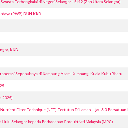
asta Terbengkalai di Negeri Selangor - Siri 2 (Zon Utara Selangor)
Berdaya (PWB) DUN KKB
angor, KKB
eroperasi Sepenuhnya di Kampung Asam Kumbang, Kuala Kubu Bharu
025
s 2025)
utrient Filter Technique (NFT) Tertutup Di Laman Hijau 3.0 Persatuan
ed Hulu Selangor kepada Perbadanan Produktiviti Malaysia (MPC)