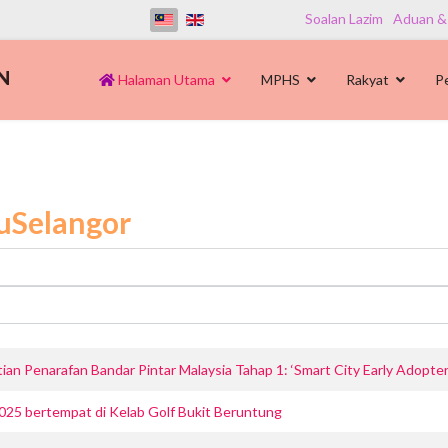
Soalan Lazim
Aduan &
Halaman Utama
MPHS
Rakyat
P
uSelangor
 Penarafan Bandar Pintar Malaysia Tahap 1: ‘Smart City Early Adopter
5 bertempat di Kelab Golf Bukit Beruntung