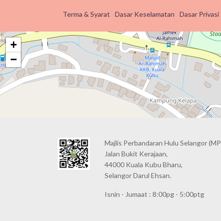
Terma & Syarat
Dasar Keselamatan
Dasar Privasi
+
−
Majlis Perbandaran Hulu Selangor (MP
Jalan Bukit Kerajaan,
44000 Kuala Kubu Bharu,
Selangor Darul Ehsan.
Isnin - Jumaat : 8:00pg - 5:00ptg