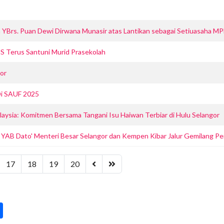
a YBrs. Puan Dewi Dirwana Munasir atas Lantikan sebagai Setiuasaha M
Terus Santuni Murid Prasekolah
or
i SAUF 2025
ysia: Komitmen Bersama Tangani Isu Haiwan Terbiar di Hulu Selangor
AB Dato' Menteri Besar Selangor dan Kempen Kibar Jalur Gemilang Pe
17
18
19
20
pp
int
Share