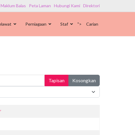
 Maklum Balas
Peta Laman
Hubungi Kami
Direktori
elawat
Perniagaan
Staf
">
Carian
Tapisan
Kosongkan
’