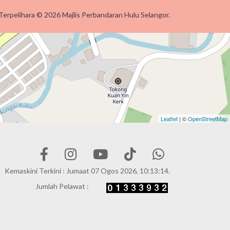
Terpelihara © 2026 Majlis Perbandaran Hulu Selangor.
Leaflet
| ©
OpenStreetMap
Kemaskini Terkini : Jumaat 07 Ogos 2026, 10:13:14.
Jumlah Pelawat :