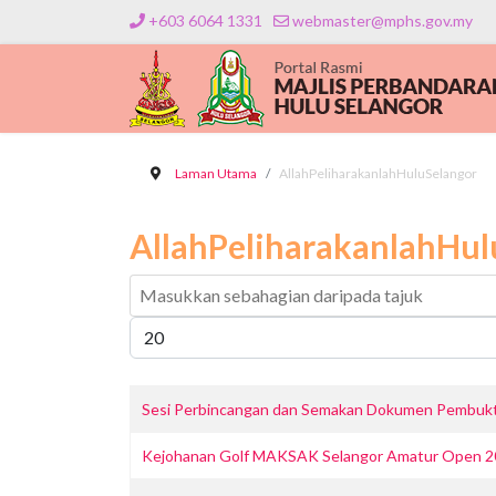
+603 6064 1331
webmaster@mphs.gov.my
Laman Utama
AllahPeliharakanlahHuluSelangor
AllahPeliharakanlahHul
Masukkan sebahagian daripada tajuk
Papar #
Sesi Perbincangan dan Semakan Dokumen Pembuktian
Kejohanan Golf MAKSAK Selangor Amatur Open 202