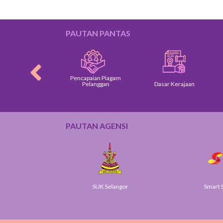
PAUTAN PANTAS
Pencapaian Piagam
am Pelanggan
Pelanggan
Dasar Kerajaan
PAUTAN AGENSI
v
SUK Selangor
Smart S