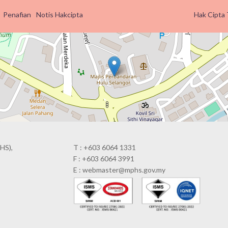
Penafian
Notis Hakcipta
Hak Cipta 
HS),
T : +603 6064 1331
F : +603 6064 3991
E : webmaster@mphs.gov.my