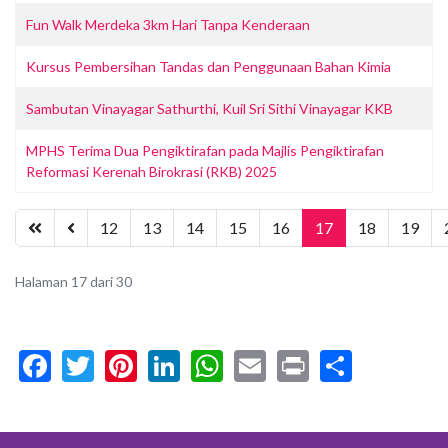
Fun Walk Merdeka 3km Hari Tanpa Kenderaan
Kursus Pembersihan Tandas dan Penggunaan Bahan Kimia
Sambutan Vinayagar Sathurthi, Kuil Sri Sithi Vinayagar KKB
MPHS Terima Dua Pengiktirafan pada Majlis Pengiktirafan
Reformasi Kerenah Birokrasi (RKB) 2025
12
13
14
15
16
17
18
19
Halaman 17 dari 30
Facebook
Twitter
Pinterest
LinkedIn
WhatsApp
Email
Print
Share