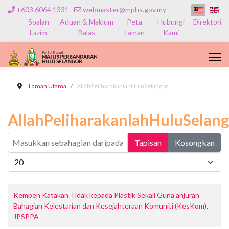
+603 6064 1331
webmaster@mphs.gov.my
Soalan
Aduan & Maklum
Peta
Hubungi
Direktori
Lazim
Balas
Laman
Kami
Laman Utama
AllahPeliharakanlahHuluSelangor
AllahPeliharakanlahHuluSelang
Masukkan sebahagian daripada tajuk
Tapisan
Kosongkan
Papar #
Kempen Katakan Tidak kepada Plastik Sekali Guna anjuran
Bahagian Kelestarian dan Kesejahteraan Komuniti (KesKom),
JPSPPA