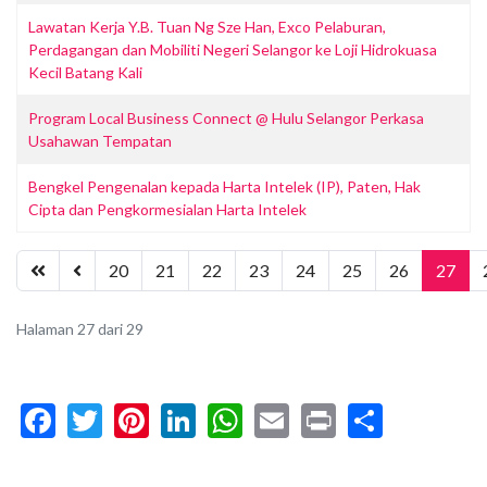
Lawatan Kerja Y.B. Tuan Ng Sze Han, Exco Pelaburan,
Perdagangan dan Mobiliti Negeri Selangor ke Loji Hidrokuasa
Kecil Batang Kali
Program Local Business Connect @ Hulu Selangor Perkasa
Usahawan Tempatan
Bengkel Pengenalan kepada Harta Intelek (IP), Paten, Hak
Cipta dan Pengkormesialan Harta Intelek
20
21
22
23
24
25
26
27
Halaman 27 dari 29
Facebook
Twitter
Pinterest
LinkedIn
WhatsApp
Email
Print
Share