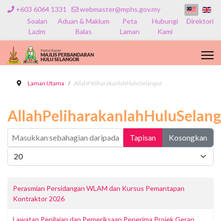
+603 6064 1331
webmaster@mphs.gov.my
Soalan
Aduan & Maklum
Peta
Hubungi
Direktori
Lazim
Balas
Laman
Kami
Laman Utama
AllahPeliharakanlahHuluSelangor
AllahPeliharakanlahHuluSelang
Masukkan sebahagian daripada tajuk
Tapisan
Kosongkan
Papar #
Perasmian Persidangan WLAM dan Kursus Pemantapan
Kontraktor 2026
Lawatan Penilaian dan Pemeriksaan Penerima Projek Geran