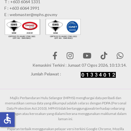
T : +603 6064 1331
F : +603 6064 3991
E : webmaster@mphs.gov.my
Kemaskini Terkini : Jumaat 07 Ogos 2026, 10:13:14.
Jumlah Pelawat :
Majlis Perbandaran Hulu Selangor (MPHS) menghargai data peribadi dan
memastikan semua data yang dikumpul adalah selaras dengan PDPA (Personal
Data Protection Act 2010). MPHS tidak bertanggungjawab terhadap sebarang
kehilangan atau kerosakan yang dialami kerana menggunakan maklumat dalam
accessible
laman ini.
Paparan terbaik menggunakan pelayar versi terkini Google Chrome, Mozilla