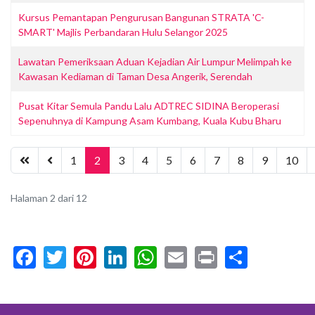
Kursus Pemantapan Pengurusan Bangunan STRATA 'C-
SMART' Majlis Perbandaran Hulu Selangor 2025
Lawatan Pemeriksaan Aduan Kejadian Air Lumpur Melimpah ke
Kawasan Kediaman di Taman Desa Angerik, Serendah
Pusat Kitar Semula Pandu Lalu ADTREC SIDINA Beroperasi
Sepenuhnya di Kampung Asam Kumbang, Kuala Kubu Bharu
1
2
3
4
5
6
7
8
9
10
Halaman 2 dari 12
Facebook
Twitter
Pinterest
LinkedIn
WhatsApp
Email
Print
Share