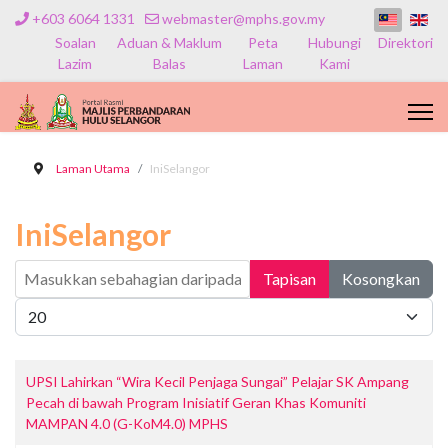
+603 6064 1331
webmaster@mphs.gov.my
Soalan
Aduan & Maklum
Peta
Hubungi
Direktori
Lazim
Balas
Laman
Kami
Laman Utama
IniSelangor
IniSelangor
Masukkan sebahagian daripada tajuk
Tapisan
Kosongkan
Papar #
UPSI Lahirkan “Wira Kecil Penjaga Sungai” Pelajar SK Ampang
Pecah di bawah Program Inisiatif Geran Khas Komuniti
MAMPAN 4.0 (G-KoM4.0) MPHS