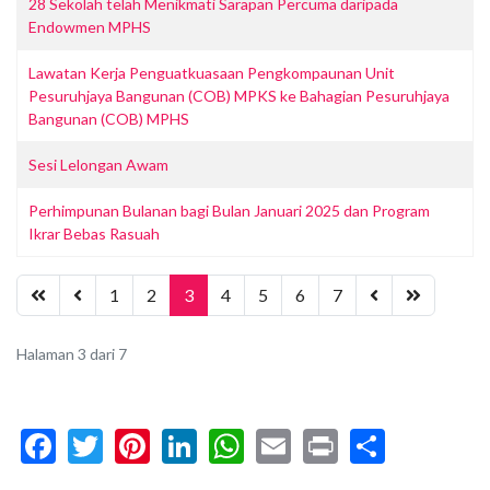
28 Sekolah telah Menikmati Sarapan Percuma daripada
Endowmen MPHS
Lawatan Kerja Penguatkuasaan Pengkompaunan Unit
Pesuruhjaya Bangunan (COB) MPKS ke Bahagian Pesuruhjaya
Bangunan (COB) MPHS
Sesi Lelongan Awam
Perhimpunan Bulanan bagi Bulan Januari 2025 dan Program
Ikrar Bebas Rasuah
1
2
3
4
5
6
7
Halaman 3 dari 7
Facebook
Twitter
Pinterest
LinkedIn
WhatsApp
Email
Print
Share