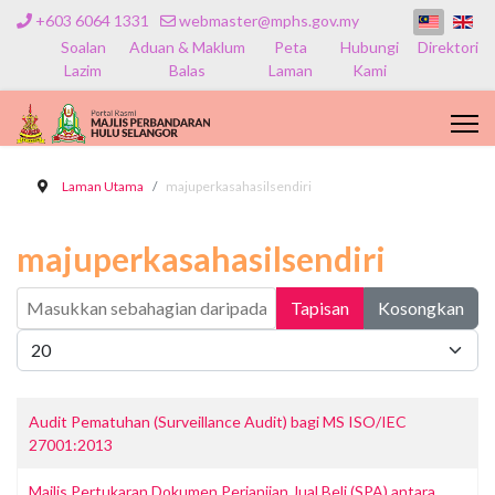
+603 6064 1331
webmaster@mphs.gov.my
Soalan
Aduan & Maklum
Peta
Hubungi
Direktori
Lazim
Balas
Laman
Kami
Laman Utama
majuperkasahasilsendiri
majuperkasahasilsendiri
Masukkan sebahagian daripada tajuk
Tapisan
Kosongkan
Papar #
Audit Pematuhan (Surveillance Audit) bagi MS ISO/IEC
27001:2013
Majlis Pertukaran Dokumen Perjanjian Jual Beli (SPA) antara