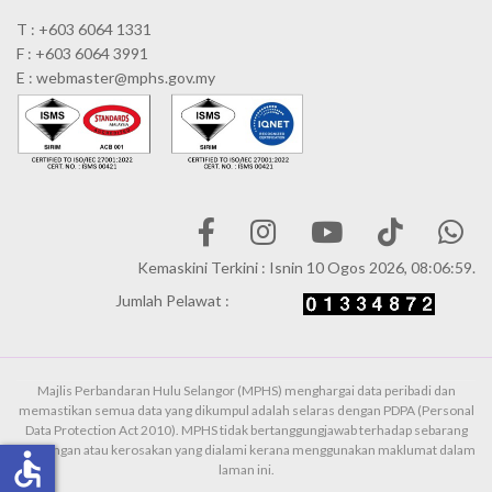
T : +603 6064 1331
F : +603 6064 3991
E : webmaster@mphs.gov.my
Kemaskini Terkini : Isnin 10 Ogos 2026, 08:06:59.
Jumlah Pelawat :
Majlis Perbandaran Hulu Selangor (MPHS) menghargai data peribadi dan
memastikan semua data yang dikumpul adalah selaras dengan PDPA (Personal
Data Protection Act 2010). MPHS tidak bertanggungjawab terhadap sebarang
kehilangan atau kerosakan yang dialami kerana menggunakan maklumat dalam
accessible
laman ini.