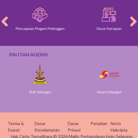
Pencapaian Piagam Pelanggan
Dasar Kerajaan
PAUTAN AGENSI
SUK Selangor
Smart Selangor
Terma &
Dasar
Dasar
Penafian
Notis
Syarat
Keselamatan
Privasi
Hakcipta
Hak Cipta Terpelihara © 2026 Majlis Perbandaran Hulu Selangor.