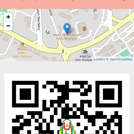
+
−
Leaflet
| ©
OpenStreetMap