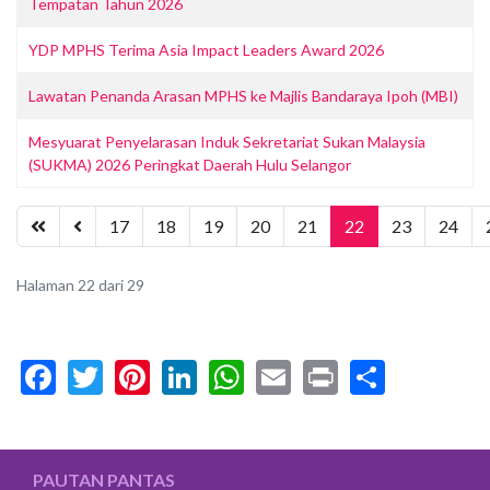
Tempatan Tahun 2026
YDP MPHS Terima Asia Impact Leaders Award 2026
Lawatan Penanda Arasan MPHS ke Majlis Bandaraya Ipoh (MBI)
Mesyuarat Penyelarasan Induk Sekretariat Sukan Malaysia
(SUKMA) 2026 Peringkat Daerah Hulu Selangor
17
18
19
20
21
22
23
24
Halaman 22 dari 29
Facebook
Twitter
Pinterest
LinkedIn
WhatsApp
Email
Print
Share
PAUTAN PANTAS