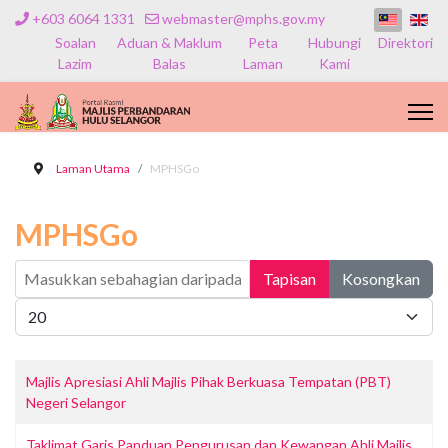
+603 6064 1331
webmaster@mphs.gov.my
Soalan
Aduan & Maklum
Peta
Hubungi
Direktori
Lazim
Balas
Laman
Kami
Laman Utama
MPHSGo
MPHSGo
Masukkan sebahagian daripada tajuk
Tapisan
Kosongkan
Papar #
Majlis Apresiasi Ahli Majlis Pihak Berkuasa Tempatan (PBT)
Negeri Selangor
Taklimat Garis Panduan Pengurusan dan Kewangan Ahli Majlis