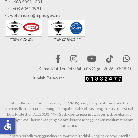
T : +603 6064 1331
F : +603 6064 3991
E : webmaster@mphs.gov.my
Kemaskini Terkini : Rabu 05 Ogos 2026, 03:48:10.
Jumlah Pelawat :
Majlis Perbandaran Hulu Selangor (MPHS) menghargai data peribadi dan
memastikan semua data yang dikumpul adalah selaras dengan PDPA (Personal
Data Protection Act 2010). MPHS tidak bertanggungjawab terhadap sebarang
kehilangan atau kerosakan yang dialami kerana menggunakan maklumat dalam
accessible
laman ini.
Paparan terbaik menggunakan pelayar versi terkini Google Chrome, Mozilla