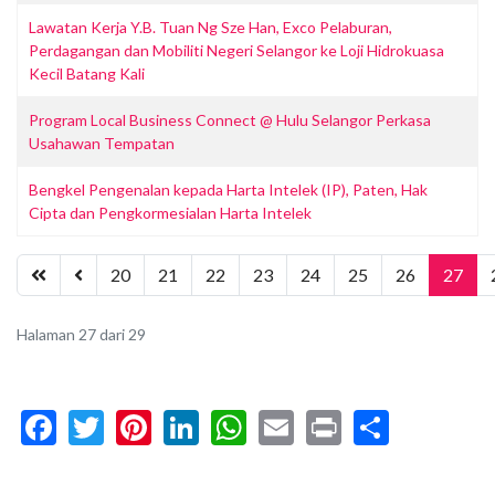
Lawatan Kerja Y.B. Tuan Ng Sze Han, Exco Pelaburan,
Perdagangan dan Mobiliti Negeri Selangor ke Loji Hidrokuasa
Kecil Batang Kali
Program Local Business Connect @ Hulu Selangor Perkasa
Usahawan Tempatan
Bengkel Pengenalan kepada Harta Intelek (IP), Paten, Hak
Cipta dan Pengkormesialan Harta Intelek
20
21
22
23
24
25
26
27
Halaman 27 dari 29
Facebook
Twitter
Pinterest
LinkedIn
WhatsApp
Email
Print
Share