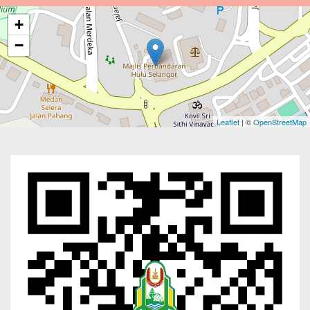
+
−
Leaflet
| ©
OpenStreetMap