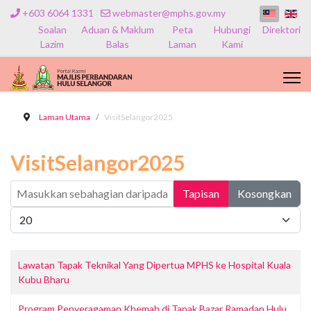
+603 6064 1331
webmaster@mphs.gov.my
Soalan
Aduan & Maklum
Peta
Hubungi
Direktori
Lazim
Balas
Laman
Kami
Laman Utama
VisitSelangor2025
VisitSelangor2025
Masukkan sebahagian daripada tajuk
Tapisan
Kosongkan
Papar #
Lawatan Tapak Teknikal Yang Dipertua MPHS ke Hospital Kuala
Kubu Bharu
Program Penyeragaman Khemah di Tapak Bazar Ramadan Hulu