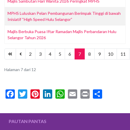
Majlis Sambutan Hari Wanita 2026 Peringkat MPHS
MPHS Luluskan Pelan Pembangunan Berimpak Tinggi di bawah
Inisiatif “High Speed Hulu Selangor”
Majlis Berbuka Puasa Iftar Ramadan Majlis Perbandaran Hulu
Selangor Tahun 2026
2
3
4
5
6
7
8
9
10
11
Halaman 7 dari 12
Facebook
Twitter
Pinterest
LinkedIn
WhatsApp
Email
Print
Share
PAUTAN PANTAS