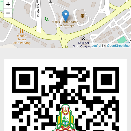
+
−
Leaflet
| ©
OpenStreetMap