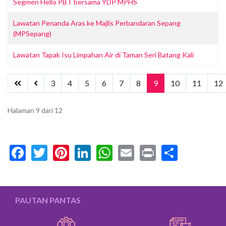
Segmen Hello PBT bersama YDP MPHS
Lawatan Penanda Aras ke Majlis Perbandaran Sepang
(MPSepang)
Lawatan Tapak Isu Limpahan Air di Taman Seri Batang Kali
3
4
5
6
7
8
9
10
11
12
Halaman 9 dari 12
Facebook
Twitter
Pinterest
LinkedIn
WhatsApp
Email
Print
Share
PAUTAN PANTAS