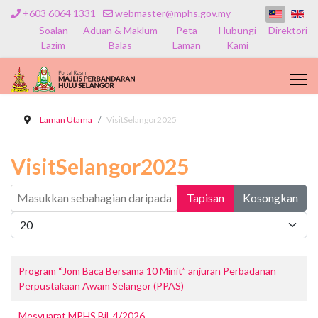
+603 6064 1331
webmaster@mphs.gov.my
Soalan
Aduan & Maklum
Peta
Hubungi
Direktori
Lazim
Balas
Laman
Kami
Laman Utama
VisitSelangor2025
VisitSelangor2025
Masukkan sebahagian daripada tajuk
Tapisan
Kosongkan
Papar #
Program “Jom Baca Bersama 10 Minit” anjuran Perbadanan
Perpustakaan Awam Selangor (PPAS)
Mesyuarat MPHS Bil. 4/2026