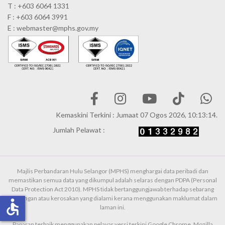
T : +603 6064 1331
F : +603 6064 3991
E : webmaster@mphs.gov.my
Kemaskini Terkini : Jumaat 07 Ogos 2026, 10:13:14.
Jumlah Pelawat :
Majlis Perbandaran Hulu Selangor (MPHS) menghargai data peribadi dan
memastikan semua data yang dikumpul adalah selaras dengan PDPA (Personal
Data Protection Act 2010). MPHS tidak bertanggungjawab terhadap sebarang
kehilangan atau kerosakan yang dialami kerana menggunakan maklumat dalam
accessible
laman ini.
Paparan terbaik menggunakan pelayar versi terkini Google Chrome, Mozilla