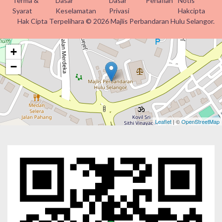
Terma &
Dasar
Dasar
Penafian
Notis
Syarat
Keselamatan
Privasi
Hakcipta
Hak Cipta Terpelihara © 2026 Majlis Perbandaran Hulu Selangor.
+
−
Leaflet
| ©
OpenStreetMap