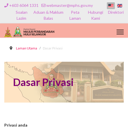
+603 6064 1331
webmaster@mphs.gov.my
Soalan
Aduan & Maklum
Peta
Hubungi
Direktori
Lazim
Balas
Laman
Kami
Laman Utama
Dasar Privasi
Dasar Privasi
Privasi anda