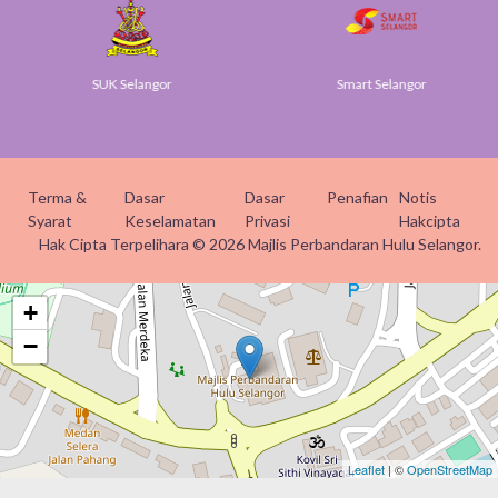
SUK Selangor
Smart Selangor
Terma &
Dasar
Dasar
Penafian
Notis
Syarat
Keselamatan
Privasi
Hakcipta
Hak Cipta Terpelihara © 2026 Majlis Perbandaran Hulu Selangor.
+
−
Leaflet
| ©
OpenStreetMap