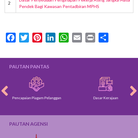
2
Pendek Bagi Kawasan Pentadbiran MPHS
Facebook
Twitter
Pinterest
LinkedIn
WhatsApp
Email
Print
Share
PAUTAN PANTAS
Pencapaian Piagam Pelanggan
Dasar Kerajaan
PAUTAN AGENSI