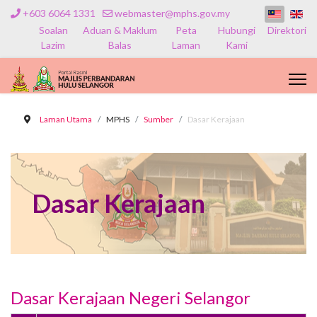
+603 6064 1331
webmaster@mphs.gov.my
Soalan
Aduan & Maklum
Peta
Hubungi
Direktori
Lazim
Balas
Laman
Kami
Laman Utama
MPHS
Sumber
Dasar Kerajaan
Dasar Kerajaan
Dasar Kerajaan Negeri Selangor