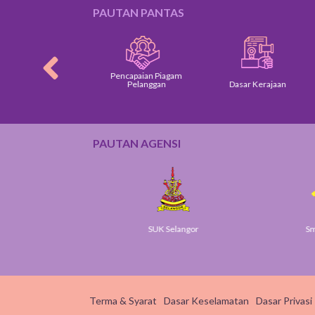
PAUTAN PANTAS
Pencapaian Piagam
gam Pelanggan
Pelanggan
Dasar Kerajaan
PAUTAN AGENSI
Gov
SUK Selangor
Smart
Terma & Syarat
Dasar Keselamatan
Dasar Privasi