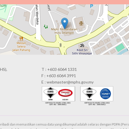
HS),
T : +603 6064 1331
F : +603 6064 3991
E : webmaster@mphs.gov.my
ribadi dan memastikan semua data yang dikumpul adalah selaras dengan PDPA (Pers