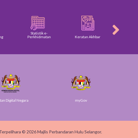
Statistik e-
Perkhidmatan
Keratan Akhbar
Galer
 Digital Negara
myGov
S
Terpelihara © 2026 Majlis Perbandaran Hulu Selangor.