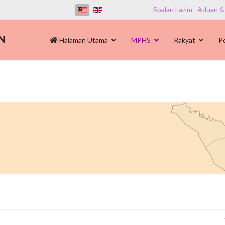
Soalan Lazim
Aduan &
Halaman Utama
MPHS
Rakyat
P