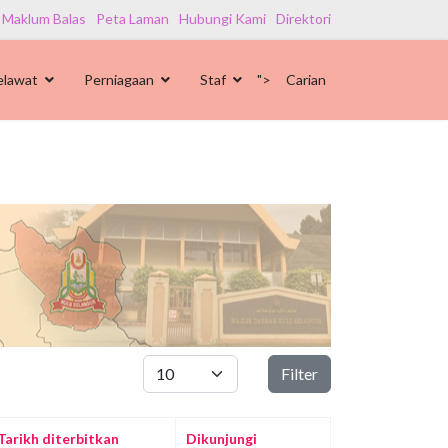
 Maklum Balas
Peta Laman
Hubungi Kami
Direktori
elawat
Perniagaan
Staf
">
Carian
Papar #
Filter
Tarikh diterbitkan
Dikunjungi