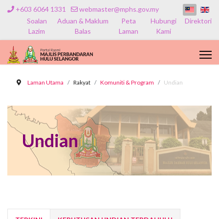
+603 6064 1331
webmaster@mphs.gov.my
Soalan
Aduan & Maklum
Peta
Hubungi
Direktori
Lazim
Balas
Laman
Kami
Laman Utama
Rakyat
Komuniti & Program
Undian
Undian