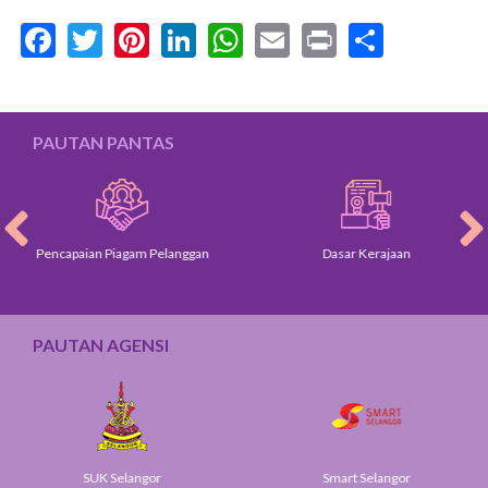
Facebook
Twitter
Pinterest
LinkedIn
WhatsApp
Email
Print
Share
PAUTAN PANTAS
Pencapaian Piagam Pelanggan
Dasar Kerajaan
PAUTAN AGENSI
SUK Selangor
Smart Selangor