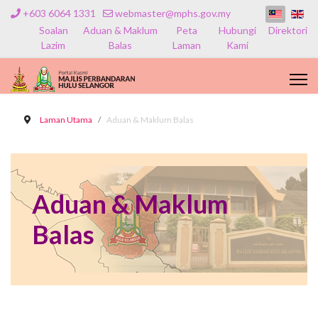
+603 6064 1331
webmaster@mphs.gov.my
Soalan
Aduan & Maklum
Peta
Hubungi
Direktori
Lazim
Balas
Laman
Kami
Laman Utama
Aduan & Maklum Balas
Aduan & Maklum
Balas