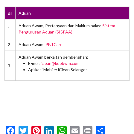
Bil
Aduan
Aduan Awam, Pertanyaan dan Maklum balas:
Sistem
1
Pengurusan Aduan (SISPAA)
2
Aduan Awam:
PBTCare
Aduan Awam berkaitan pembersihan:
E-mel:
iclean@kdebwm.com
3
Aplikasi Mobile: iClean Selangor
Facebook
Twitter
Pinterest
LinkedIn
WhatsApp
Email
Print
Share