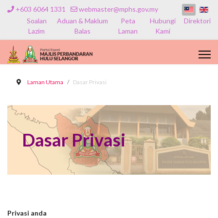
+603 6064 1331
webmaster@mphs.gov.my
Soalan
Aduan & Maklum
Peta
Hubungi
Direktori
Lazim
Balas
Laman
Kami
Laman Utama
Dasar Privasi
Dasar Privasi
Privasi anda