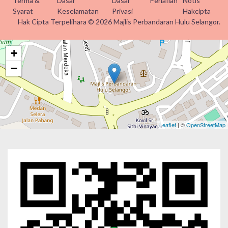
Terma &
Dasar
Dasar
Penafian
Notis
Syarat
Keselamatan
Privasi
Hakcipta
Hak Cipta Terpelihara © 2026 Majlis Perbandaran Hulu Selangor.
+
−
Leaflet
| ©
OpenStreetMap