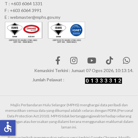
T : +603 6064 1331
F : +603 6064 3991
E : webmaster@mphs.gov.my
Kemaskini Terkini : Jumaat 07 Ogos 2026, 10:13:14.
Jumlah Pelawat :
Majlis Perbandaran Hulu Selangor (MPHS) menghargai data peribadi dan
memastikan semua data yang dikumpul adalah selaras dengan PDPA (Personal
Data Protection Act 2010). MPHS tidak bertanggungjawab terhadap sebarang
kehilangan atau kerosakan yang dialami kerana menggunakan maklumat dalam
accessible
laman ini.
Paparan terbaik menggunakan pelayar versi terkini Google Chrome, Mozilla