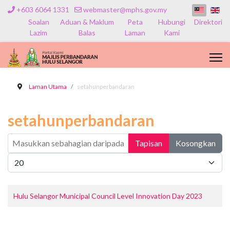
+603 6064 1331
webmaster@mphs.gov.my
Soalan
Aduan & Maklum
Peta
Hubungi
Direktori
Lazim
Balas
Laman
Kami
Laman Utama
setahunperbandaran
setahunperbandaran
Masukkan sebahagian daripada tajuk
Tapisan
Kosongkan
Papar #
Hulu Selangor Municipal Council Level Innovation Day 2023