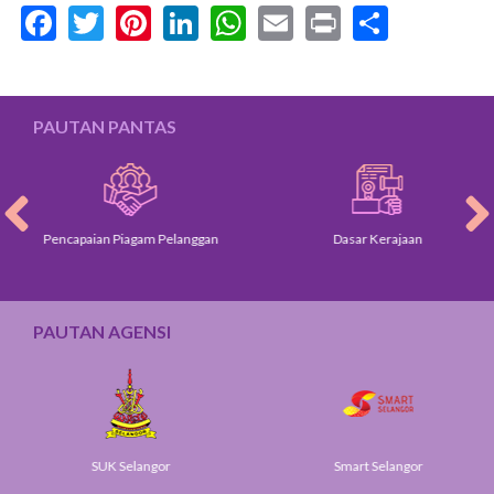
Facebook
Twitter
Pinterest
LinkedIn
WhatsApp
Email
Print
Share
PAUTAN PANTAS
Pencapaian Piagam Pelanggan
Dasar Kerajaan
PAUTAN AGENSI
SUK Selangor
Smart Selangor