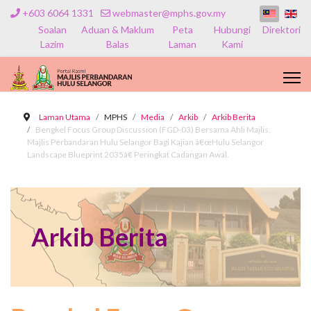
+603 6064 1331
webmaster@mphs.gov.my
Soalan
Aduan & Maklum
Peta
Hubungi
Direktori
Lazim
Balas
Laman
Kami
Laman Utama
MPHS
Media
Arkib
Arkib Berita
Bengkel Focus Group Discussion (FGD-03) Bersama Ahli Majlis,
Majlis Perbandaran Hulu Selangor Bagi Kajian â€œHulu Selangor
Landscape Blueprint 2035â€ Peringkat Cadangan Awal.
Arkib Berita