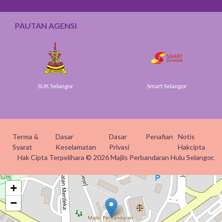
PAUTAN AGENSI
SUK Selangor
Smart Selangor
Terma &
Dasar
Dasar
Penafian
Notis
Syarat
Keselamatan
Privasi
Hakcipta
Hak Cipta Terpelihara © 2026 Majlis Perbandaran Hulu Selangor.
+
−