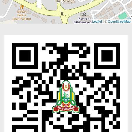
Leaflet
| ©
OpenStreetMap