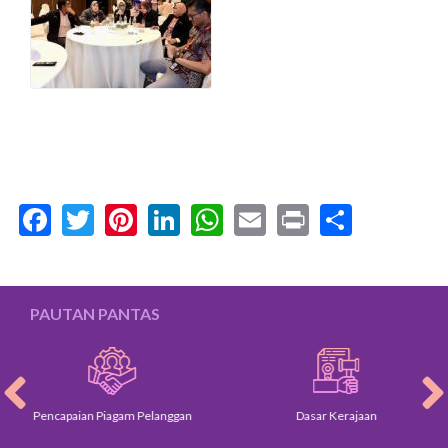
Facebook
Twitter
Pinterest
LinkedIn
WhatsApp
Email
Print
Share
PAUTAN PANTAS
Pencapaian Piagam Pelanggan
Dasar Kerajaan