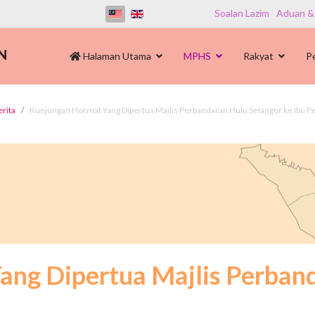
Soalan Lazim
Aduan &
Halaman Utama
MPHS
Rakyat
P
erita
Kunjungan Hormat Yang Dipertua Majlis Perbandaran Hulu Selangor ke Ibu P
ng Dipertua Majlis Perband