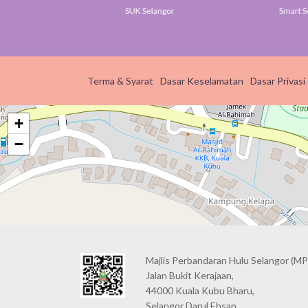
v
SUK Selangor
Smart S
Terma & Syarat
Dasar Keselamatan
Dasar Privasi
+
−
Majlis Perbandaran Hulu Selangor (MP
Jalan Bukit Kerajaan,
44000 Kuala Kubu Bharu,
Selangor Darul Ehsan.