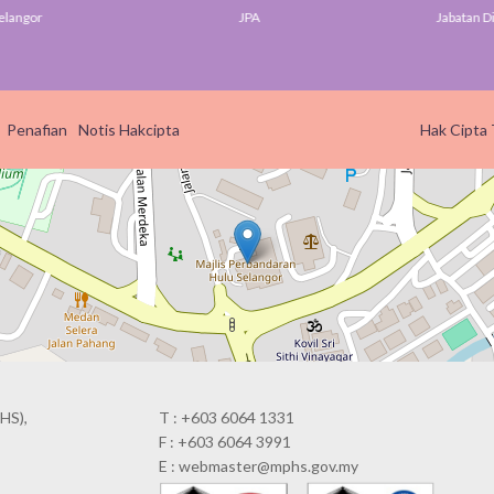
elangor
JPA
Jabatan Di
Penafian
Notis Hakcipta
Hak Cipta 
HS),
T : +603 6064 1331
F : +603 6064 3991
E : webmaster@mphs.gov.my