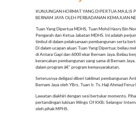
KUNJUNGAN HORMAT YANG DIPERTUA MAJLIS P
BERNAM JAYA OLEH PERBADANAN KEMAJUAN NE
Tuan Yang Dipertua MDHS, Tuan Mohd Hasry Bin Nor 
Pengarah dan Ketua Jabatan MDHS. Ini adalah perjum
timbul di dalam pelaksanaan pembangunan serta bert
Di dalam ucapan aluan Tuan Yang Dipertua; beliau m
di Antara Gapi dan 6000 ekar Bernam Jaya. Beliau 
kerancakan pembangunan yang sama di Bernam Jaya. B
dalam program â€“ program kemasyarakatan.
Seterusnya deligasi diberi taklimat pembangunan A
Bernam Jaya oleh YBrs. Tuan Ir. Ts. Haji Ahmad Feru
Lawatan diakhiri dengan sesi bertukar momento. Piha
pertandingan lukisan Wings Of KKB: Selangor Interna
oleh pihak MPHS.