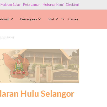
 Maklum Balas
Peta Laman
Hubungi Kami
Direktori
elawat
Perniagaan
Staf
">
Carian
ejabat PKNS
aran Hulu Selangor