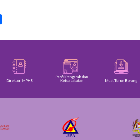
pp
int
Share
Profil Pengarah dan
Direktori MPHS
Ketua Jabatan
Muat Turun Borang