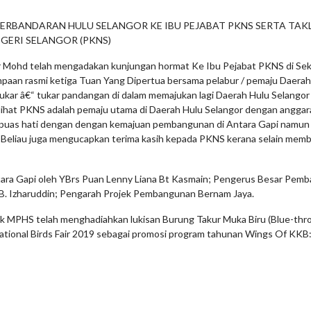
ERBANDARAN HULU SELANGOR KE IBU PEJABAT PKNS SERTA TA
GERI SELANGOR (PKNS)
Mohd telah mengadakan kunjungan hormat Ke Ibu Pejabat PKNS di Seks
paan rasmi ketiga Tuan Yang Dipertua bersama pelabur / pemaju Daerah
ukar â€“ tukar pandangan di dalam memajukan lagi Daerah Hulu Selangor
elihat PKNS adalah pemaju utama di Daerah Hulu Selangor dengan angga
berpuas hati dengan dengan kemajuan pembangunan di Antara Gapi namu
eliau juga mengucapkan terima kasih kepada PKNS kerana selain memban
ntara Gapi oleh YBrs Puan Lenny Liana Bt Kasmain; Pengerus Besar Pe
z B. Izharuddin; Pengarah Projek Pembangunan Bernam Jaya.
k MPHS telah menghadiahkan lukisan Burung Takur Muka Biru (Blue-throa
tional Birds Fair 2019 sebagai promosi program tahunan Wings Of KKB: S