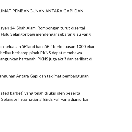
KLIMAT PEMBANGUNAN ANTARA GAPI DAN
yen 14, Shah Alam. Rombongan turut disertai
 Hulu Selangor bagi mendengar sebarang isu yang
ran keluasan â€˜land bankâ€™ berkeluasan 1000 ekar
n beliau berharap pihak PKNS dapat membawa
gunkan hartanah, PKNS juga aktif dan terlibat di
mbangunan Antara Gapi dan taklimat pembangunan
ted barbet) yang telah dilukis oleh peserta
elangor International Birds Fair yang dianjurkan