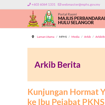
+603 6064 1331
webmaster@mphs.gov.my
Laman Utama
MPHS
Media
Arkib
Arkib B
Arkib Berita
Kunjungan Hormat Ya
ke Ibu Pejabat PKNS