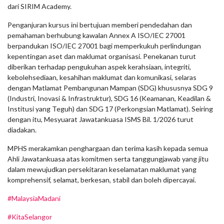
dari SIRIM Academy.
Penganjuran kursus ini bertujuan memberi pendedahan dan
pemahaman berhubung kawalan Annex A ISO/IEC 27001
berpandukan ISO/IEC 27001 bagi memperkukuh perlindungan
kepentingan aset dan maklumat organisasi. Penekanan turut
diberikan terhadap pengukuhan aspek kerahsiaan, integriti,
kebolehsediaan, kesahihan maklumat dan komunikasi, selaras
dengan Matlamat Pembangunan Mampan (SDG) khususnya SDG 9
(Industri, Inovasi & Infrastruktur), SDG 16 (Keamanan, Keadilan &
Institusi yang Teguh) dan SDG 17 (Perkongsian Matlamat). Seiring
dengan itu, Mesyuarat Jawatankuasa ISMS Bil. 1/2026 turut
diadakan.
MPHS merakamkan penghargaan dan terima kasih kepada semua
Ahli Jawatankuasa atas komitmen serta tanggungjawab yang jitu
dalam mewujudkan persekitaran keselamatan maklumat yang
komprehensif, selamat, berkesan, stabil dan boleh dipercayai.
#MalaysiaMadani
#KitaSelangor