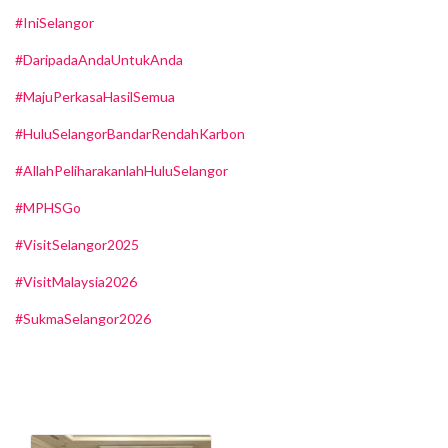
#IniSelangor
#DaripadaAndaUntukAnda
#MajuPerkasaHasilSemua
#HuluSelangorBandarRendahKarbon
#AllahPeliharakanlahHuluSelangor
#MPHSGo
#VisitSelangor2025
#VisitMalaysia2026
#SukmaSelangor2026