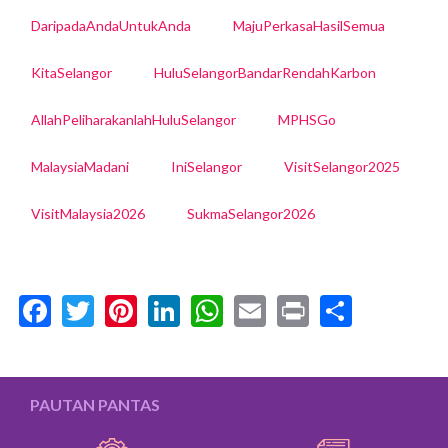
DaripadaAndaUntukAnda
MajuPerkasaHasilSemua
KitaSelangor
HuluSelangorBandarRendahKarbon
AllahPeliharakanlahHuluSelangor
MPHSGo
MalaysiaMadani
IniSelangor
VisitSelangor2025
VisitMalaysia2026
SukmaSelangor2026
Facebook
Twitter
Pinterest
LinkedIn
WhatsApp
Email
Print
Share
PAUTAN PANTAS