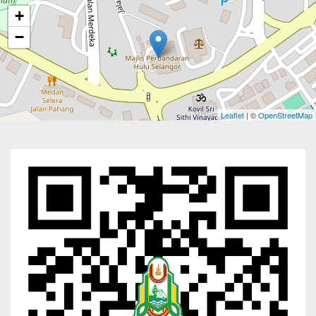
+
−
Leaflet
| ©
OpenStreetMap