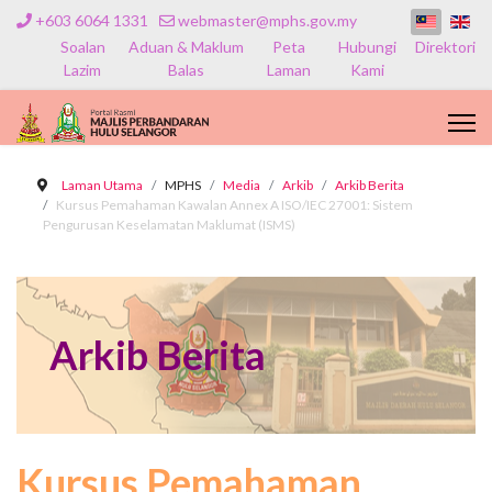
+603 6064 1331
webmaster@mphs.gov.my
Soalan
Aduan & Maklum
Peta
Hubungi
Direktori
Lazim
Balas
Laman
Kami
Laman Utama
MPHS
Media
Arkib
Arkib Berita
Kursus Pemahaman Kawalan Annex A ISO/IEC 27001: Sistem
Pengurusan Keselamatan Maklumat (ISMS)
Arkib Berita
Kursus Pemahaman