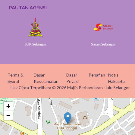
PAUTAN AGENSI
SUK Selangor
Smart Selangor
Terma &
Dasar
Dasar
Penafian
Notis
Syarat
Keselamatan
Privasi
Hakcipta
Hak Cipta Terpelihara © 2026 Majlis Perbandaran Hulu Selangor.
+
−