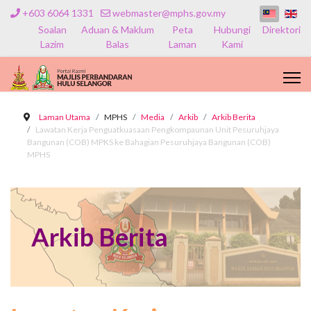
+603 6064 1331
webmaster@mphs.gov.my
Soalan
Aduan & Maklum
Peta
Hubungi
Direktori
Lazim
Balas
Laman
Kami
Laman Utama
MPHS
Media
Arkib
Arkib Berita
Lawatan Kerja Penguatkuasaan Pengkompaunan Unit Pesuruhjaya
Bangunan (COB) MPKS ke Bahagian Pesuruhjaya Bangunan (COB)
MPHS
Arkib Berita