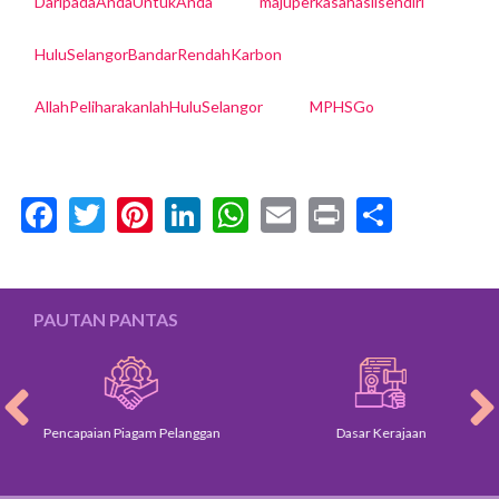
DaripadaAndaUntukAnda
majuperkasahasilsendiri
HuluSelangorBandarRendahKarbon
AllahPeliharakanlahHuluSelangor
MPHSGo
Facebook
Twitter
Pinterest
LinkedIn
WhatsApp
Email
Print
Share
PAUTAN PANTAS
Pencapaian Piagam Pelanggan
Dasar Kerajaan