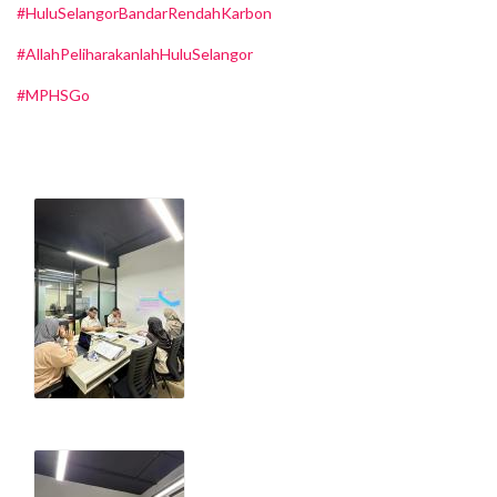
#HuluSelangorBandarRendahKarbon
#AllahPeliharakanlahHuluSelangor
#MPHSGo