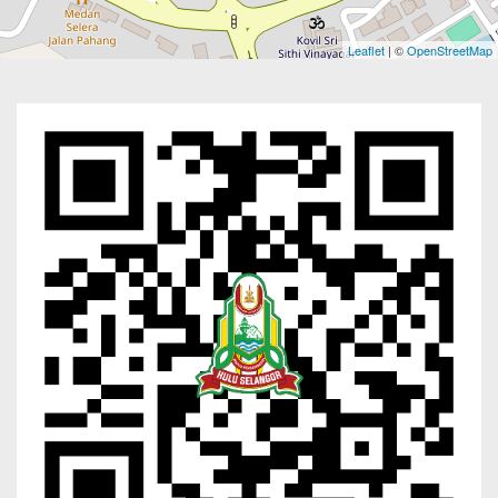
Leaflet
| ©
OpenStreetMap