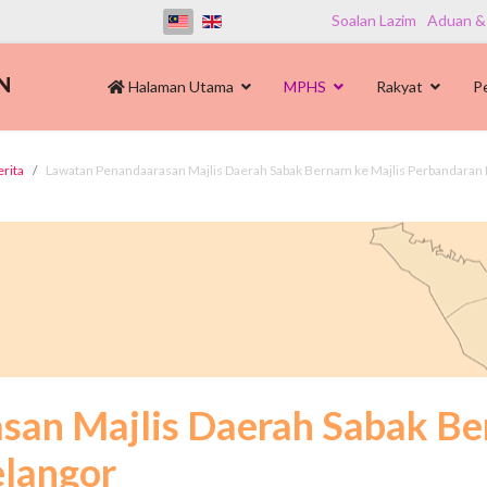
Soalan Lazim
Aduan &
Halaman Utama
MPHS
Rakyat
P
erita
Lawatan Penandaarasan Majlis Daerah Sabak Bernam ke Majlis Perbandaran 
an Majlis Daerah Sabak Be
elangor