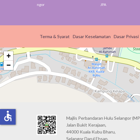
Selangor
JPA
Jabatan 
Terma & Syarat
Dasar Keselamatan
Dasar Privasi
+
−
accessible
Majlis Perbandaran Hulu Selangor (MP
Jalan Bukit Kerajaan,
44000 Kuala Kubu Bharu,
Selangor Darul Ehsan.