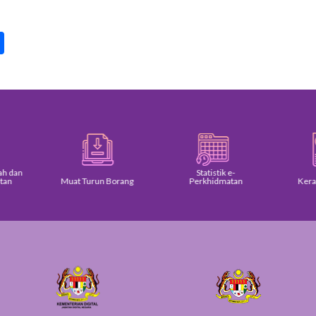
pp
int
Share
Statistik e-
Muat Turun Borang
Perkhidmatan
Keratan Akhbar