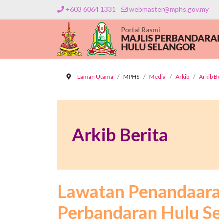
+603 6064 1331
webmaster@mphs.gov.my
Laman Utama
MPHS
Media
Arkib
Arkib B
Arkib Berita
Lawatan Penandaaras
Perbandaran Hulu S