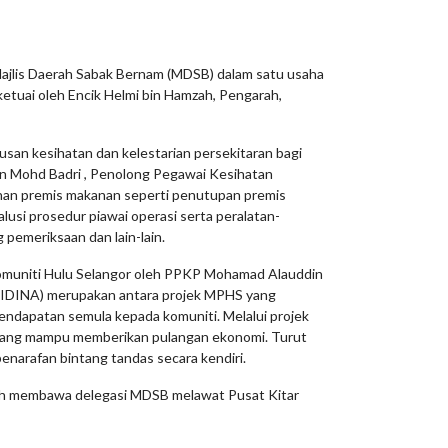
Majlis Daerah Sabak Bernam (MDSB) dalam satu usaha
etuai oleh Encik Helmi bin Hamzah, Pengarah,
san kesihatan dan kelestarian persekitaran bagi
bin Mohd Badri , Penolong Pegawai Kesihatan
han premis makanan seperti penutupan premis
usi prosedur piawai operasi serta peralatan-
 pemeriksaan dan lain-lain.
komuniti Hulu Selangor oleh PPKP Mohamad Alauddin
(SIDINA) merupakan antara projek MPHS yang
ndapatan semula kepada komuniti. Melalui projek
a yang mampu memberikan pulangan ekonomi. Turut
narafan bintang tandas secara kendiri.
lah membawa delegasi MDSB melawat Pusat Kitar