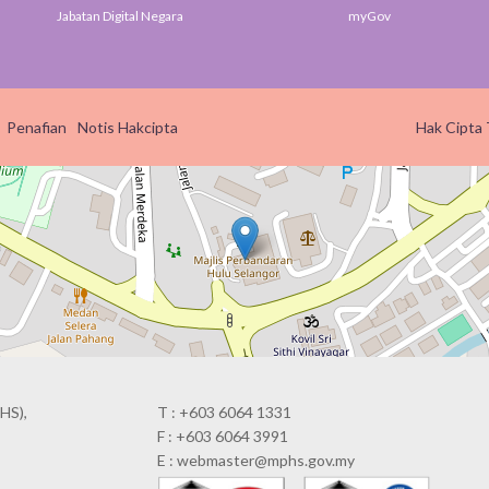
Digital Negara
myGov
SU
Penafian
Notis Hakcipta
Hak Cipta 
HS),
T : +603 6064 1331
F : +603 6064 3991
E : webmaster@mphs.gov.my