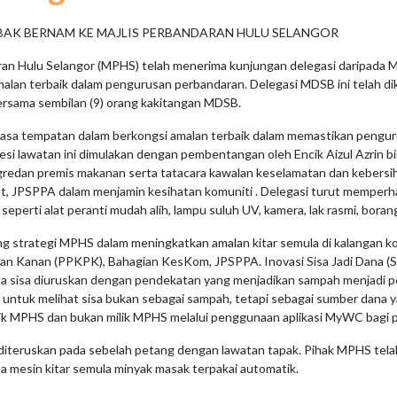
BAK BERNAM KE MAJLIS PERBANDARAN HULU SELANGOR
aran Hulu Selangor (MPHS) telah menerima kunjungan delegasi daripada 
lan terbaik dalam pengurusan perbandaran. Delegasi MDSB ini telah dik
ersama sembilan (9) orang kakitangan MDSB.
asa tempatan dalam berkongsi amalan terbaik dalam memastikan penguru
esi lawatan ini dimulakan dengan pembentangan oleh Encik Aizul Azrin 
edan premis makanan serta tatacara kawalan keselamatan dan kebersi
, JPSPPA dalam menjamin kesihatan komuniti . Delegasi turut memperhal
seperti alat peranti mudah alih, lampu suluh UV, kamera, lak rasmi, borang
g strategi MPHS dalam meningkatkan amalan kitar semula di kalangan 
ran Kanan (PPKPK), Bahagian KesKom, JPSPPA. Inovasi Sisa Jadi Dana 
a sisa diuruskan dengan pendekatan yang menjadikan sampah menjadi pe
 untuk melihat sisa bukan sebagai sampah, tetapi sebagai sumber dan
 MPHS dan bukan milik MPHS melalui penggunaan aplikasi MyWC bagi pe
m diteruskan pada sebelah petang dengan lawatan tapak. Pihak MPHS te
mesin kitar semula minyak masak terpakai automatik.