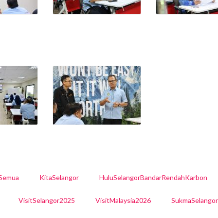
lSemua
KitaSelangor
HuluSelangorBandarRendahKarbon
VisitSelangor2025
VisitMalaysia2026
SukmaSelango