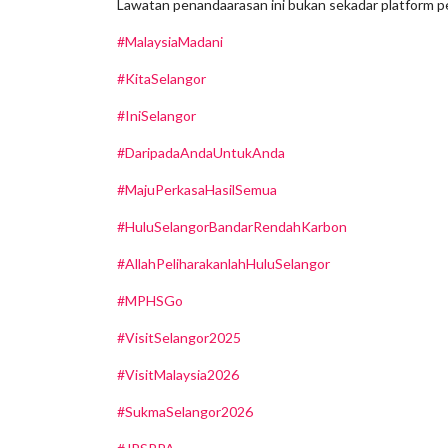
Lawatan penandaarasan ini bukan sekadar platform p
#MalaysiaMadani
#KitaSelangor
#IniSelangor
#DaripadaAndaUntukAnda
#MajuPerkasaHasilSemua
#HuluSelangorBandarRendahKarbon
#AllahPeliharakanlahHuluSelangor
#MPHSGo
#VisitSelangor2025
#VisitMalaysia2026
#SukmaSelangor2026