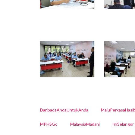
DaripadaAndaUntukAnda
MajuPerkasaHasi
MPHSGo
MalaysiaMadani
IniSelangor