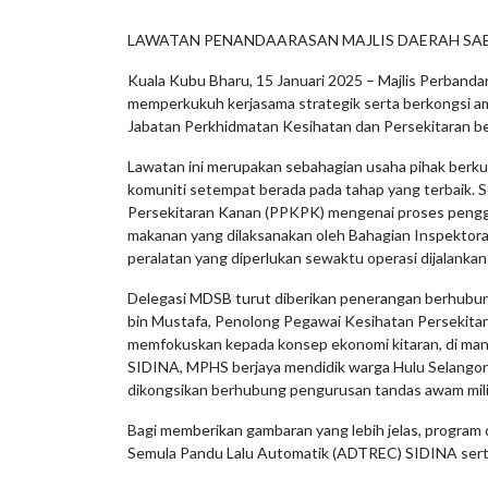
LAWATAN PENANDAARASAN MAJLIS DAERAH SA
Kuala Kubu Bharu, 15 Januari 2025 – Majlis Perband
memperkukuh kerjasama strategik serta berkongsi ama
Jabatan Perkhidmatan Kesihatan dan Persekitaran b
Lawatan ini merupakan sebahagian usaha pihak berku
komuniti setempat berada pada tahap yang terbaik. S
Persekitaran Kanan (PPKPK) mengenai proses penggr
makanan yang dilaksanakan oleh Bahagian Inspektorat
peralatan yang diperlukan sewaktu operasi dijalankan 
Delegasi MDSB turut diberikan penerangan berhubun
bin Mustafa, Penolong Pegawai Kesihatan Persekita
memfokuskan kepada konsep ekonomi kitaran, di man
SIDINA, MPHS berjaya mendidik warga Hulu Selangor
dikongsikan berhubung pengurusan tandas awam milik
Bagi memberikan gambaran yang lebih jelas, progra
Semula Pandu Lalu Automatik (ADTREC) SIDINA serta 