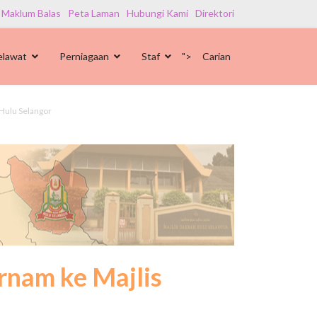
 Maklum Balas
Peta Laman
Hubungi Kami
Direktori
elawat
Perniagaan
Staf
">
Carian
Hulu Selangor
rnam ke Majlis