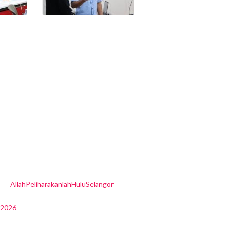
AllahPeliharakanlahHuluSelangor
r2026