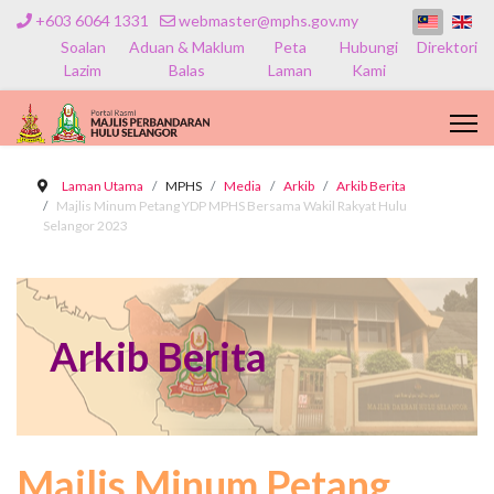
+603 6064 1331
webmaster@mphs.gov.my
Soalan
Aduan & Maklum
Peta
Hubungi
Direktori
Lazim
Balas
Laman
Kami
Laman Utama
MPHS
Media
Arkib
Arkib Berita
Majlis Minum Petang YDP MPHS Bersama Wakil Rakyat Hulu
Selangor 2023
Arkib Berita
Majlis Minum Petang