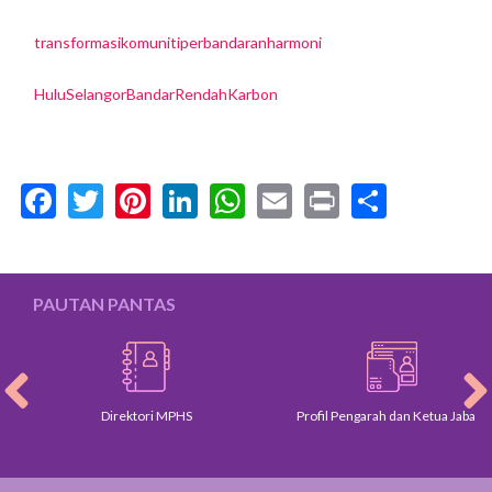
transformasikomunitiperbandaranharmoni
HuluSelangorBandarRendahKarbon
Facebook
Twitter
Pinterest
LinkedIn
WhatsApp
Email
Print
Share
PAUTAN PANTAS
Direktori MPHS
Profil Pengarah dan Ketua Jabatan