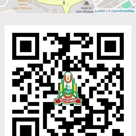
Leaflet
| ©
OpenStreetMap