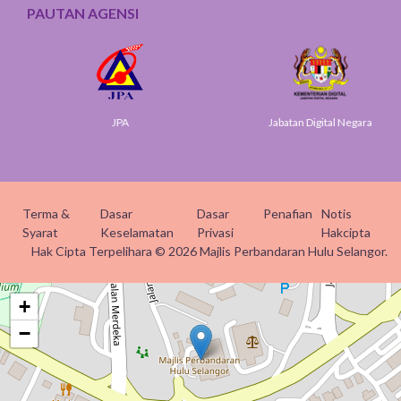
PAUTAN AGENSI
JPA
Jabatan Digital Negara
Terma &
Dasar
Dasar
Penafian
Notis
Syarat
Keselamatan
Privasi
Hakcipta
Hak Cipta Terpelihara © 2026 Majlis Perbandaran Hulu Selangor.
+
−