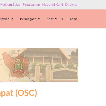
 Maklum Balas
Peta Laman
Hubungi Kami
Direktori
elawat
Perniagaan
Staf
">
Carian
mpat (OSC)