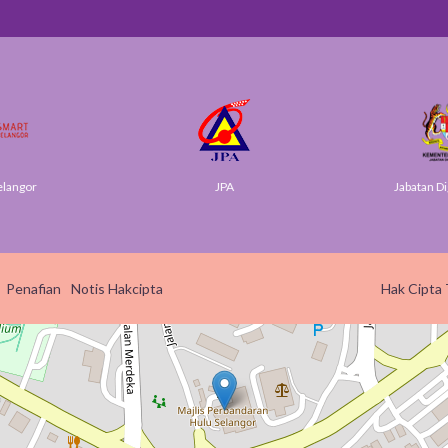
elangor
JPA
Jabatan Di
Penafian
Notis Hakcipta
Hak Cipta 