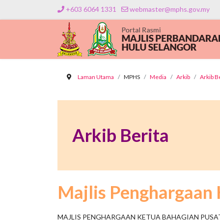
+603 6064 1331
webmaster@mphs.gov.my
Laman Utama
MPHS
Media
Arkib
Arkib B
Arkib Berita
Majlis Penghargaan 
MAJLIS PENGHARGAAN KETUA BAHAGIAN PUSAT