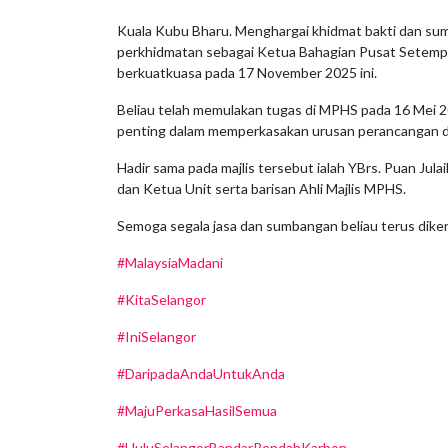
Kuala Kubu Bharu. Menghargai khidmat bakti dan sum
perkhidmatan sebagai Ketua Bahagian Pusat Setempa
berkuatkuasa pada 17 November 2025 ini.
Beliau telah memulakan tugas di MPHS pada 16 Mei 
penting dalam memperkasakan urusan perancangan d
Hadir sama pada majlis tersebut ialah YBrs. Puan Jul
dan Ketua Unit serta barisan Ahli Majlis MPHS.
Semoga segala jasa dan sumbangan beliau terus dike
#MalaysiaMadani
#KitaSelangor
#IniSelangor
#DaripadaAndaUntukAnda
#MajuPerkasaHasilSemua
#HuluSelangorBandarRendahKarbon