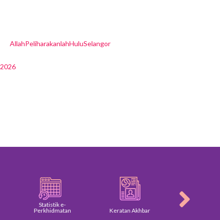
AllahPeliharakanlahHuluSelangor
r2026
Statistik e-
Perkhidmatan
Keratan Akhbar
Galeri