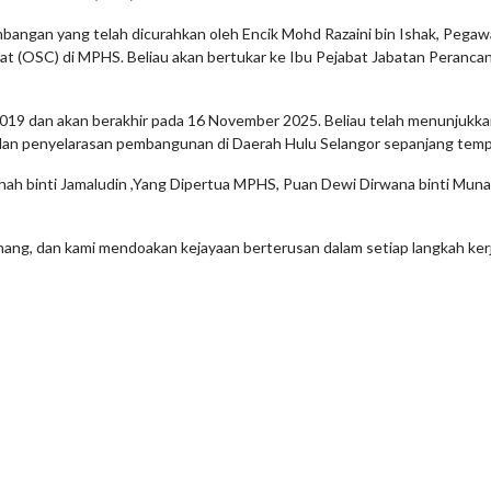
bangan yang telah dicurahkan oleh Encik Mohd Razaini bin Ishak, Pega
t (OSC) di MPHS. Beliau akan bertukar ke Ibu Pejabat Jabatan Peranc
2019 dan akan berakhir pada 16 November 2025. Beliau telah menunjukk
an penyelarasan pembangunan di Daerah Hulu Selangor sepanjang tem
aihah binti Jamaludin ,Yang Dipertua MPHS, Puan Dewi Dirwana binti Mun
nang, dan kami mendoakan kejayaan berterusan dalam setiap langkah ker