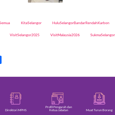
lSemua
KitaSelangor
HuluSelangorBandarRendahKarbon
VisitSelangor2025
VisitMalaysia2026
SukmaSelango
pp
int
Share
Profil Pengarah dan
Direktori MPHS
Ketua Jabatan
Muat Turun Borang