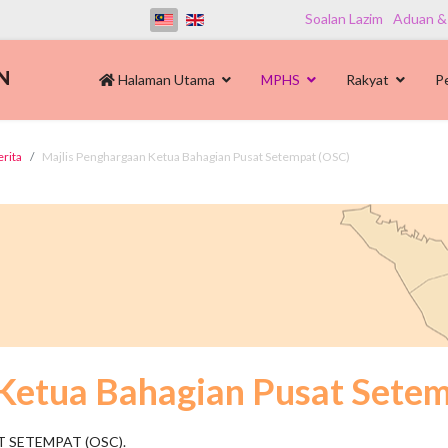
Soalan Lazim
Aduan &
Halaman Utama
MPHS
Rakyat
P
erita
Majlis Penghargaan Ketua Bahagian Pusat Setempat (OSC)
Ketua Bahagian Pusat Sete
 SETEMPAT (OSC).