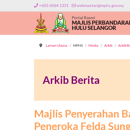
+603 6064 1331
webmaster@mphs.gov.my
Laman Utama
MPHS
Media
Arkib
Arkib B
Arkib Berita
Majlis Penyerahan B
Peneroka Felda Sung