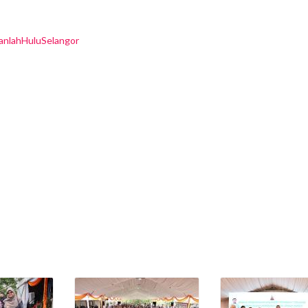
kanlahHuluSelangor