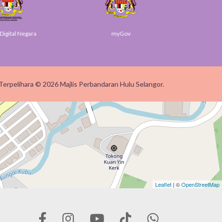
gital Negara
myGov
SUK 
Terpelihara © 2026 Majlis Perbandaran Hulu Selangor.
Leaflet
| ©
OpenStreetMap