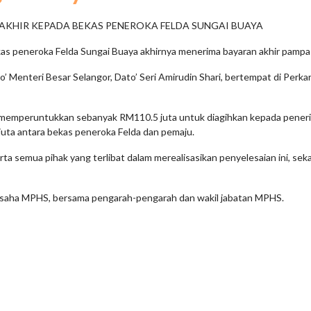
AKHIR KEPADA BEKAS PENEROKA FELDA SUNGAI BUAYA
as peneroka Felda Sungai Buaya akhirnya menerima bayaran akhir pampa
o’ Menteri Besar Selangor, Dato’ Seri Amirudin Shari, bertempat di Pe
ad memperuntukkan sebanyak RM110.5 juta untuk diagihkan kepada peneri
juta antara bekas peneroka Felda dan pemaju.
a semua pihak yang terlibat dalam merealisasikan penyelesaian ini, sek
ausaha MPHS, bersama pengarah-pengarah dan wakil jabatan MPHS.