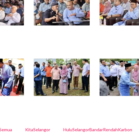
lSemua
KitaSelangor
HuluSelangorBandarRendahKarbon