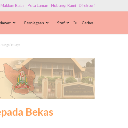
 Maklum Balas
Peta Laman
Hubungi Kami
Direktori
elawat
Perniagaan
Staf
">
Carian
 Sungai Buaya
kepada Bekas