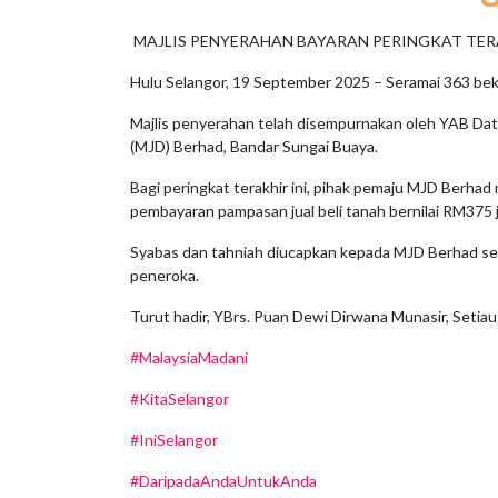
MAJLIS PENYERAHAN BAYARAN PERINGKAT TER
Hulu Selangor, 19 September 2025 – Seramai 363 bek
Majlis penyerahan telah disempurnakan oleh YAB Dat
(MJD) Berhad, Bandar Sungai Buaya.
Bagi peringkat terakhir ini, pihak pemaju MJD Berh
pembayaran pampasan jual beli tanah bernilai RM375 
Syabas dan tahniah diucapkan kepada MJD Berhad sert
peneroka.
Turut hadir, YBrs. Puan Dewi Dirwana Munasir, Seti
#MalaysiaMadani
#KitaSelangor
#IniSelangor
#DaripadaAndaUntukAnda