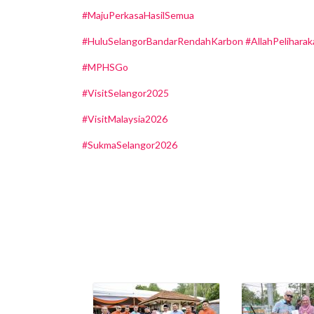
#MajuPerkasaHasilSemua
#HuluSelangorBandarRendahKarbon
#AllahPelihara
#MPHSGo
#VisitSelangor2025
#VisitMalaysia2026
#SukmaSelangor2026