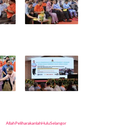
AllahPeliharakanlahHuluSelangor