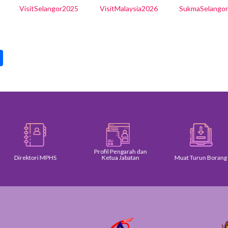
VisitSelangor2025
VisitMalaysia2026
SukmaSelango
pp
int
Share
Profil Pengarah dan
Direktori MPHS
Ketua Jabatan
Muat Turun Borang