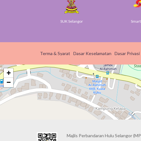
v
SUK Selangor
Smart S
Terma & Syarat
Dasar Keselamatan
Dasar Privasi
+
−
Majlis Perbandaran Hulu Selangor (MP