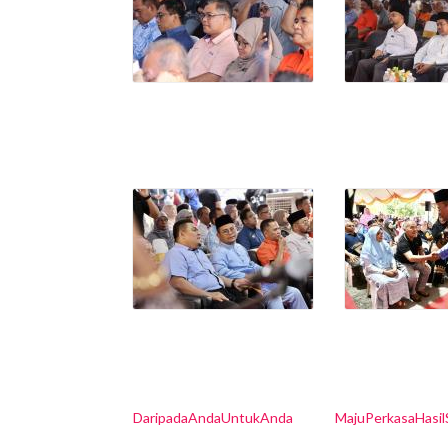
DaripadaAndaUntukAnda
MajuPerkasaHasi