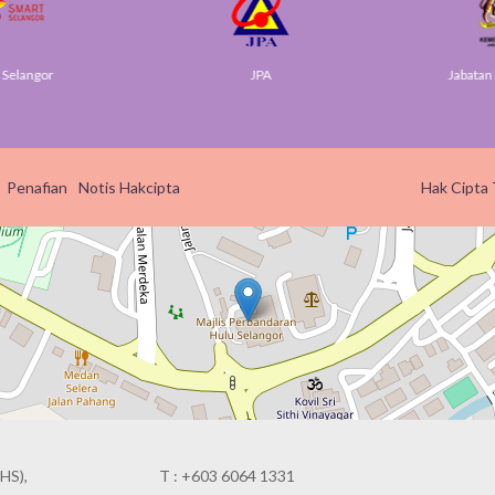
elangor
JPA
Jabatan Di
Penafian
Notis Hakcipta
Hak Cipta 
HS),
T : +603 6064 1331