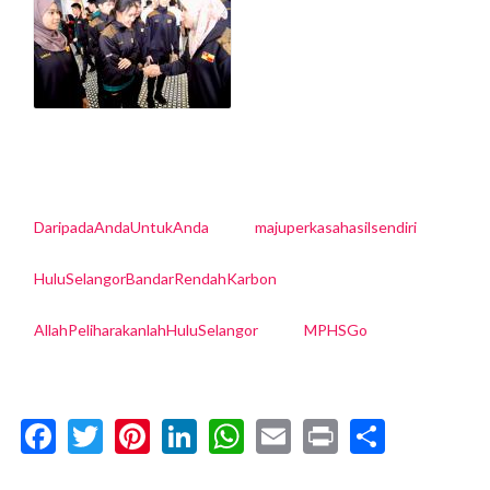
DaripadaAndaUntukAnda
majuperkasahasilsendiri
HuluSelangorBandarRendahKarbon
AllahPeliharakanlahHuluSelangor
MPHSGo
Facebook
Twitter
Pinterest
LinkedIn
WhatsApp
Email
Print
Share