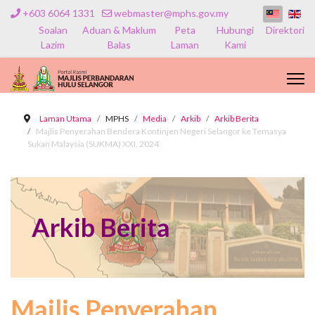
+603 6064 1331
webmaster@mphs.gov.my
Soalan
Aduan & Maklum
Peta
Hubungi
Direktori
Lazim
Balas
Laman
Kami
Laman Utama
MPHS
Media
Arkib
Arkib Berita
Majlis Penyerahan Bendera Kontinjen Negeri Selangor ke Temasya
Sukan Malaysia (SUKMA) XXI, 2024
Arkib Berita
Majlis Penyerahan