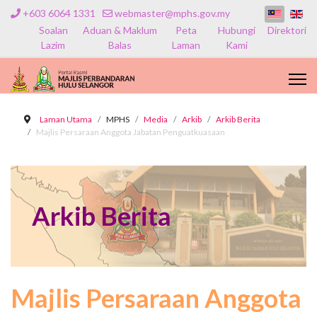
+603 6064 1331
webmaster@mphs.gov.my
Soalan
Aduan & Maklum
Peta
Hubungi
Direktori
Lazim
Balas
Laman
Kami
Laman Utama
MPHS
Media
Arkib
Arkib Berita
Majlis Persaraan Anggota Jabatan Penguatkuasaan
Arkib Berita
Majlis Persaraan Anggota