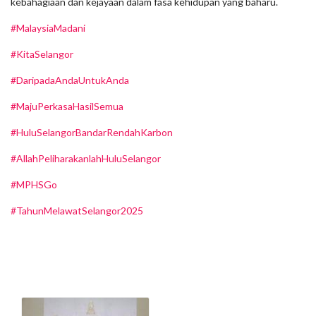
kebahagiaan dan kejayaan dalam fasa kehidupan yang baharu.
#MalaysiaMadani
#KitaSelangor
#DaripadaAndaUntukAnda
#MajuPerkasaHasilSemua
#HuluSelangorBandarRendahKarbon
#AllahPeliharakanlahHuluSelangor
#MPHSGo
#TahunMelawatSelangor2025