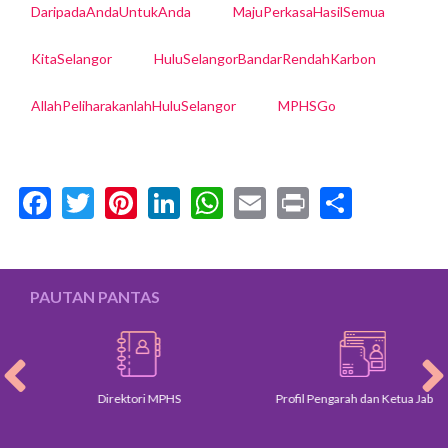
DaripadaAndaUntukAnda
MajuPerkasaHasilSemua
KitaSelangor
HuluSelangorBandarRendahKarbon
AllahPeliharakanlahHuluSelangor
MPHSGo
Facebook
Twitter
Pinterest
LinkedIn
WhatsApp
Email
Print
Share
PAUTAN PANTAS
Direktori MPHS
Profil Pengarah dan Ketua Jabatan