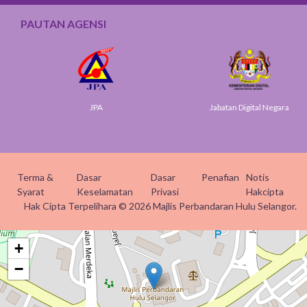
PAUTAN AGENSI
JPA
Jabatan Digital Negara
Terma &
Dasar
Dasar
Penafian
Notis
Syarat
Keselamatan
Privasi
Hakcipta
Hak Cipta Terpelihara © 2026 Majlis Perbandaran Hulu Selangor.
+
−