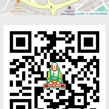
Leaflet
| ©
OpenStreetMap