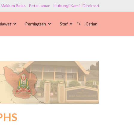
 Maklum Balas
Peta Laman
Hubungi Kami
Direktori
elawat
Perniagaan
Staf
">
Carian
MPHS