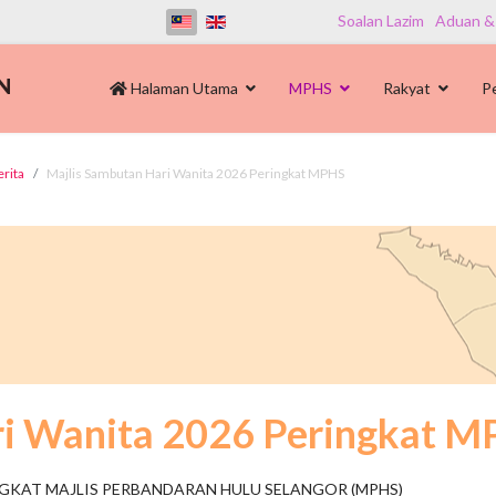
Soalan Lazim
Aduan &
Halaman Utama
MPHS
Rakyat
P
erita
Majlis Sambutan Hari Wanita 2026 Peringkat MPHS
ri Wanita 2026 Peringkat 
GKAT MAJLIS PERBANDARAN HULU SELANGOR (MPHS)