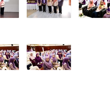
lSemua
KitaSelangor
HuluSelangorBandarRendahKarbon