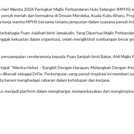
ri Wanita 2026 Peringkat Majlis Perbandaran Hulu Selangor (MPHS) a
nuh meriah dan bermakna di Dewan Merdeka, Kuala Kubu Bharu. Progr
a kerja wanita MPHS bersama tetamu jemputan dalam suasana penuh insp
erbahagia Puan Julaihah binti Jamaludin, Yang Dipertua Majlis Perbanda
ggak kekuatan dalam organisasi, selain mengiktiraf sumbangan besar
n penyampaian cenderamata kepada Puan Saripah binti Bakar, Ahli Majl
ertajuk “Wanita Hebat – Bangkit Dengan Harapan, Melangkah Dengan Ke
 dikenali sebagai DrFie. Perkongsian yang penuh inspirasi ini memberi s
a berani menghadapi cabaran dalam kehidupan dan kerjaya.
erus menjadi platform dalam menghargai, memperkasakan dan menginspira