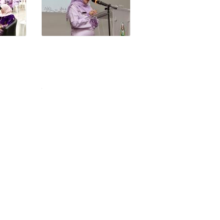
AllahPeliharakanlahHuluSelangor