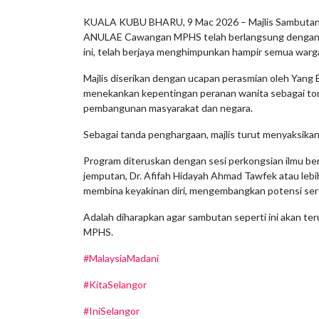
KUALA KUBU BHARU, 9 Mac 2026 – Majlis Sambutan Ha
ANULAE Cawangan MPHS telah berlangsung dengan pe
ini, telah berjaya menghimpunkan hampir semua warg
Majlis diserikan dengan ucapan perasmian oleh Yang B
menekankan kepentingan peranan wanita sebagai ton
pembangunan masyarakat dan negara.
Sebagai tanda penghargaan, majlis turut menyaksika
Program diteruskan dengan sesi perkongsian ilmu b
jemputan, Dr. Afifah Hidayah Ahmad Tawfek atau lebih
membina keyakinan diri, mengembangkan potensi sert
Adalah diharapkan agar sambutan seperti ini akan t
MPHS.
#MalaysiaMadani
#KitaSelangor
#IniSelangor