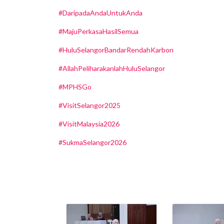
#DaripadaAndaUntukAnda
#MajuPerkasaHasilSemua
#HuluSelangorBandarRendahKarbon
#AllahPeliharakanlahHuluSelangor
#MPHSGo
#VisitSelangor2025
#VisitMalaysia2026
#SukmaSelangor2026