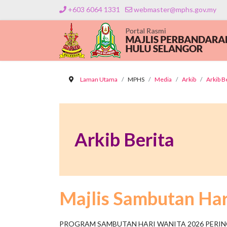
+603 6064 1331
webmaster@mphs.gov.my
Laman Utama
MPHS
Media
Arkib
Arkib B
Arkib Berita
Majlis Sambutan Ha
PROGRAM SAMBUTAN HARI WANITA 2026 PERIN