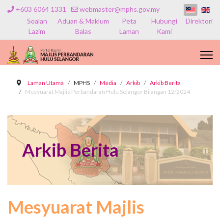
+603 6064 1331
webmaster@mphs.gov.my
Soalan
Aduan & Maklum
Peta
Hubungi
Direktori
Lazim
Balas
Laman
Kami
Laman Utama
MPHS
Media
Arkib
Arkib Berita
Mesyuarat Majlis Perbandaran Hulu Selangor Bilangan 12/2024
Arkib Berita
Mesyuarat Majlis