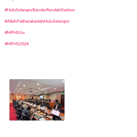
#HuluSelangorBandarRendahKarbon
#AllahPeliharakanlahHuluSelangor
#MPHSGo
#MPHS2024