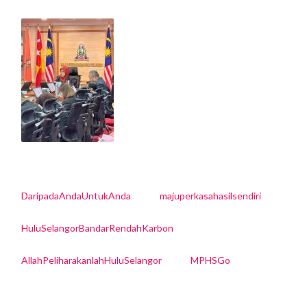
DaripadaAndaUntukAnda
majuperkasahasilsendiri
HuluSelangorBandarRendahKarbon
AllahPeliharakanlahHuluSelangor
MPHSGo