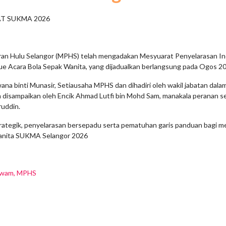
T SUKMA 2026
daran Hulu Selangor (MPHS) telah mengadakan Mesyuarat Penyelarasan I
ue Acara Bola Sepak Wanita, yang dijadualkan berlangsung pada Ogos 2
ana binti Munasir, Setiausaha MPHS dan dihadiri oleh wakil jabatan da
 disampaikan oleh Encik Ahmad Lutfi bin Mohd Sam, manakala peranan se
ruddin.
rategik, penyelarasan bersepadu serta pematuhan garis panduan bagi m
Wanita SUKMA Selangor 2026
 Awam, MPHS