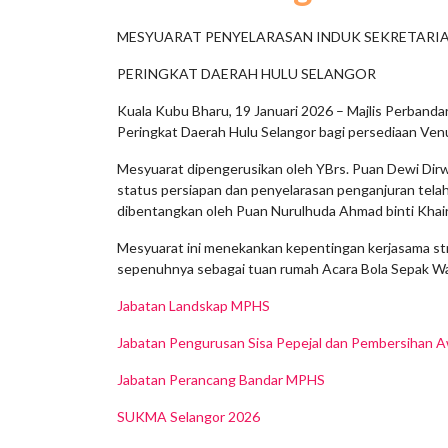
MESYUARAT PENYELARASAN INDUK SEKRETARIA
PERINGKAT DAERAH HULU SELANGOR
Kuala Kubu Bharu, 19 Januari 2026 – Majlis Perban
Peringkat Daerah Hulu Selangor bagi persediaan Ven
Mesyuarat dipengerusikan oleh YBrs. Puan Dewi Dirw
status persiapan dan penyelarasan penganjuran telah
dibentangkan oleh Puan Nurulhuda Ahmad binti Khai
Mesyuarat ini menekankan kepentingan kerjasama st
sepenuhnya sebagai tuan rumah Acara Bola Sepak 
Jabatan Landskap MPHS
Jabatan Pengurusan Sisa Pepejal dan Pembersihan
Jabatan Perancang Bandar MPHS
SUKMA Selangor 2026