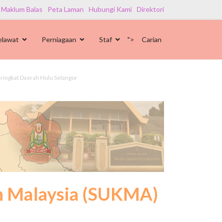
 Maklum Balas
Peta Laman
Hubungi Kami
Direktori
elawat
Perniagaan
Staf
">
Carian
ringkat Daerah Hulu Selangor
an Malaysia (SUKMA)