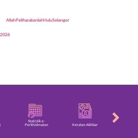
AllahPeliharakanlahHuluSelangor
r2026
Statistik e-
Perkhidmatan
Keratan Akhbar
Galeri