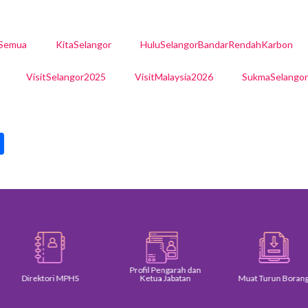
lSemua
KitaSelangor
HuluSelangorBandarRendahKarbon
VisitSelangor2025
VisitMalaysia2026
SukmaSelango
pp
int
Share
Profil Pengarah dan
Direktori MPHS
Ketua Jabatan
Muat Turun Borang