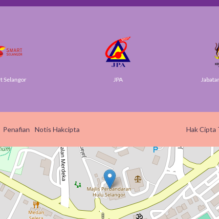
elangor
JPA
Jabatan Di
Penafian
Notis Hakcipta
Hak Cipta 