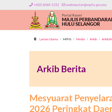
+603 6064 1331
webmaster@mphs.gov.my
Laman Utama
MPHS
Media
Arkib
Arkib B
Arkib Berita
Mesyuarat Penyelar
2026 Peringkat Daer