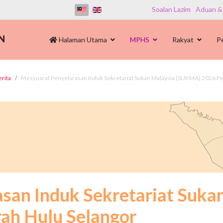
Soalan Lazim
Aduan &
Halaman Utama
MPHS
Rakyat
P
erita
Mesyuarat Penyelarasan Induk Sekretariat Sukan Malaysia (SUKMA) 2026 Pe
asan Induk Sekretariat Suk
ah Hulu Selangor