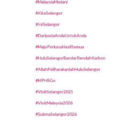
#MalaysiaMadani
#KitaSelangor
#IniSelangor
#DaripadaAndaUntukAnda
#MajuPerkasaHasilSemua
#HuluSelangorBandarRendahKarbon
#AllahPeliharakanlahHuluSelangor
#MPHSGo
#VisitSelangor2025
#VisitMalaysia2026
#SukmaSelangor2026