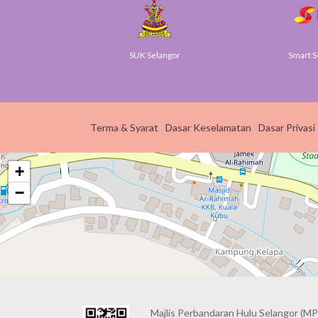
v
SUK Selangor
Smart S
Terma & Syarat
Dasar Keselamatan
Dasar Privasi
+
−
Majlis Perbandaran Hulu Selangor (MP