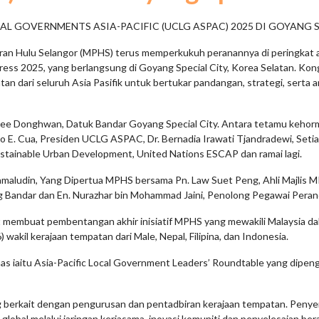
AL GOVERNMENTS ASIA-PACIFIC (UCLG ASPAC) 2025 DI GOYANG S
daran Hulu Selangor (MPHS) terus memperkukuh peranannya di peringkat a
ss 2025, yang berlangsung di Goyang Special City, Korea Selatan. Kon
an dari seluruh Asia Pasifik untuk bertukar pandangan, strategi, sert
ee Donghwan, Datuk Bandar Goyang Special City. Antara tetamu kehorm
lo E. Cua, Presiden UCLG ASPAC, Dr. Bernadia Irawati Tjandradewi, Se
Sustainable Urban Development, United Nations ESCAP dan ramai lagi.
 Jamaludin, Yang Dipertua MPHS bersama Pn. Law Suet Peng, Ahli Majlis 
ng Bandar dan En. Nurazhar bin Mohammad Jaini, Penolong Pegawai Pera
t membuat pembentangan akhir inisiatif MPHS yang mewakili Malaysia da
kil kerajaan tempatan dari Male, Nepal, Filipina, dan Indonesia.
as iaitu Asia-Pacific Local Government Leaders’ Roundtable yang dipeng
ang berkait dengan pengurusan dan pentadbiran kerajaan tempatan. Pen
al melalui jaringan kerjasama, inovasi komuniti dan penyelesaian bera