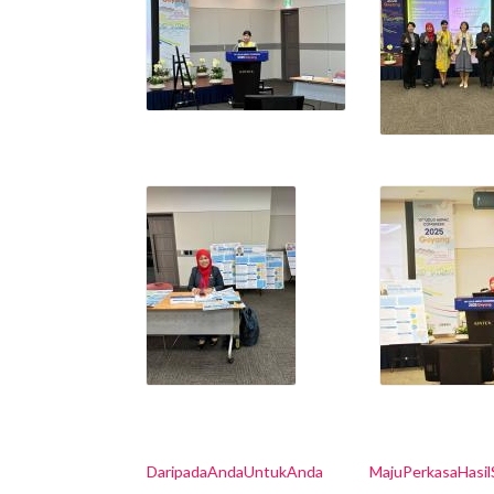
DaripadaAndaUntukAnda
MajuPerkasaHasi