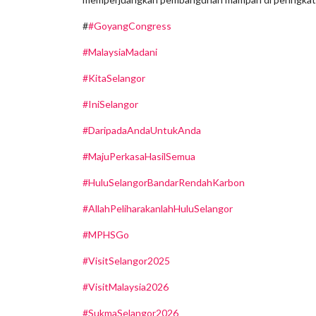
#
#GoyangCongress
#MalaysiaMadani
#KitaSelangor
#IniSelangor
#DaripadaAndaUntukAnda
#MajuPerkasaHasilSemua
#HuluSelangorBandarRendahKarbon
#AllahPeliharakanlahHuluSelangor
#MPHSGo
#VisitSelangor2025
#VisitMalaysia2026
#SukmaSelangor2026