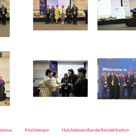
lSemua
KitaSelangor
HuluSelangorBandarRendahKarbon