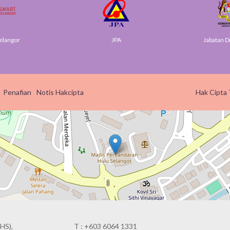
elangor
JPA
Jabatan Di
Penafian
Notis Hakcipta
Hak Cipta 
HS),
T : +603 6064 1331