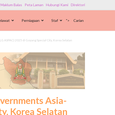
 Maklum Balas
Peta Laman
Hubungi Kami
Direktori
elawat
Perniagaan
Staf
">
Carian
G ASPAC) 2025 di Goyang Special City, Korea Selatan
overnments Asia-
y, Korea Selatan