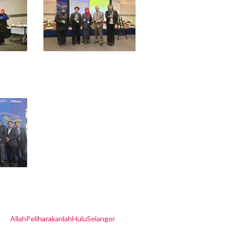
AllahPeliharakanlahHuluSelangor