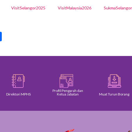
VisitSelangor2025
VisitMalaysia2026
SukmaSelango
pp
int
Share
Profil Pengarah dan
Direktori MPHS
Ketua Jabatan
Muat Turun Borang