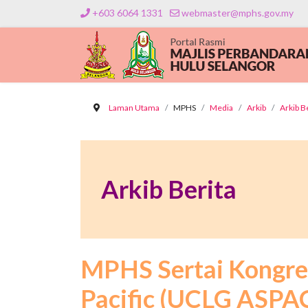
+603 6064 1331
webmaster@mphs.gov.my
Laman Utama
MPHS
Media
Arkib
Arkib B
Arkib Berita
MPHS Sertai Kongres
Pacific (UCLG ASPAC)