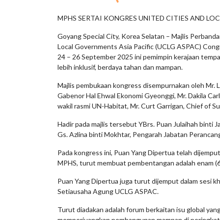
MPHS SERTAI KONGRES UNITED CITIES AND LOC
Goyang Special City, Korea Selatan – Majlis Perban
Local Governments Asia Pacific (UCLG ASPAC) Congre
24 – 26 September 2025 ini pemimpin kerajaan tempat
lebih inklusif, berdaya tahan dan mampan.
Majlis pembukaan kongress disempurnakan oleh Mr. L
Gabenor Hal Ehwal Ekonomi Gyeonggi, Mr. Dakila Car
wakil rasmi UN-Habitat, Mr. Curt Garrigan, Chief of 
Hadir pada majlis tersebut YBrs. Puan Julaihah binti
Gs. Azlina binti Mokhtar, Pengarah Jabatan Peranca
Pada kongress ini, Puan Yang Dipertua telah dijempu
MPHS, turut membuat pembentangan adalah enam (6) wa
Puan Yang Dipertua juga turut dijemput dalam sesi kh
Setiausaha Agung UCLG ASPAC.
Turut diadakan adalah forum berkaitan isu global y
memperjuangkan pembangunan mampan di peringkat glob