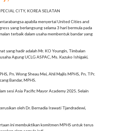
PECIAL CITY, KOREA SELATAN
ntarabangsa apabila menyertai United Cities and
gress yang berlangsung selama 3 hari bermula pada
a amalan terbaik dalam usaha membentuk bandar yang
at yang hadir adalah Mr. KO Youngin, Timbalan
tiausaha Agung UCLG ASPAC, Ms. Kazuko Ishigaki,
MPHS, Pn. Wong Sheau Mei, Ahli Majlis MPHS, Pn. TPr.
ncang Bandar, MPHS.
lam sesi Asia Pacific Mayor Academy 2025. Selain
erusikan oleh Dr. Bernadia Irawati Tjandradewi,
yertaan ini membuktikan komitmen MPHS untuk terus
saskan alam semula jadi.