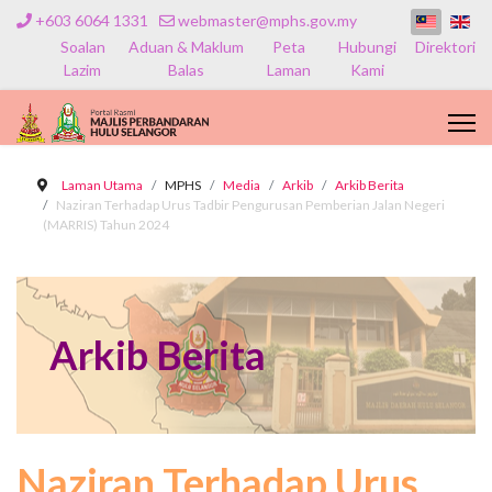
+603 6064 1331
webmaster@mphs.gov.my
Soalan
Aduan & Maklum
Peta
Hubungi
Direktori
Lazim
Balas
Laman
Kami
Laman Utama
MPHS
Media
Arkib
Arkib Berita
Naziran Terhadap Urus Tadbir Pengurusan Pemberian Jalan Negeri
(MARRIS) Tahun 2024
Arkib Berita
Naziran Terhadap Urus