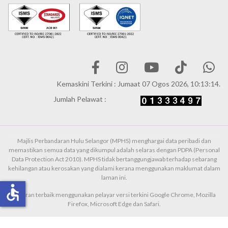
Kemaskini Terkini : Jumaat 07 Ogos 2026, 10:13:14.
Jumlah Pelawat :
Majlis Perbandaran Hulu Selangor (MPHS) menghargai data peribadi dan
memastikan semua data yang dikumpul adalah selaras dengan PDPA (Personal
Data Protection Act 2010). MPHS tidak bertanggungjawab terhadap sebarang
kehilangan atau kerosakan yang dialami kerana menggunakan maklumat dalam
laman ini.
accessible
Paparan terbaik menggunakan pelayar versi terkini Google Chrome, Mozilla
Firefox, Microsoft Edge dan Safari.