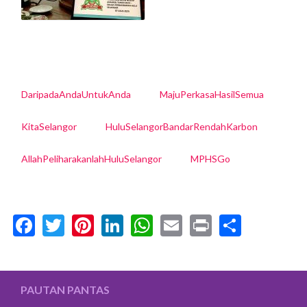
DaripadaAndaUntukAnda
MajuPerkasaHasilSemua
KitaSelangor
HuluSelangorBandarRendahKarbon
AllahPeliharakanlahHuluSelangor
MPHSGo
Facebook
Twitter
Pinterest
LinkedIn
WhatsApp
Email
Print
Share
PAUTAN PANTAS