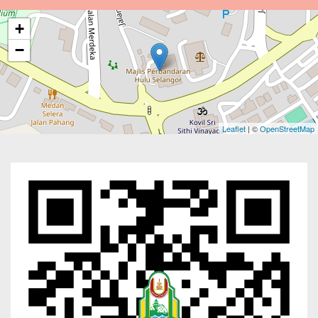
+
−
Leaflet
| ©
OpenStreetMap