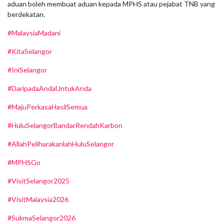
aduan boleh membuat aduan kepada MPHS atau pejabat TNB yang
berdekatan.
#MalaysiaMadani
#KitaSelangor
#IniSelangor
#DaripadaAndaUntukAnda
#MajuPerkasaHasilSemua
#HuluSelangorBandarRendahKarbon
#AllahPeliharakanlahHuluSelangor
#MPHSGo
#VisitSelangor2025
#VisitMalaysia2026
#SukmaSelangor2026