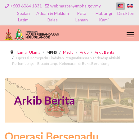
+603 6064 1331
webmaster@mphs.gov.my
Soalan
Aduan & Maklum
Peta
Hubungi
Direktori
Lazim
Balas
Laman
Kami
Laman Utama
MPHS
Media
Arkib
Arkib Berita
Operasi Bersepadu Tindakan Penguatkuasaan Terhadap Aktiviti
Perlombongan Bitcoin tanpa Kebenaran di Bukit Beruntung
Arkib Berita
Operasi Bersepadu