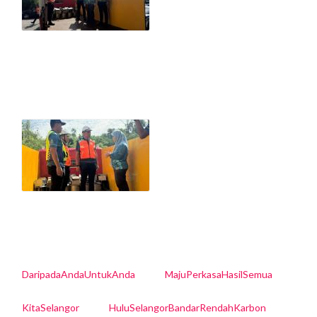
DaripadaAndaUntukAnda
MajuPerkasaHasilSemua
KitaSelangor
HuluSelangorBandarRendahKarbon