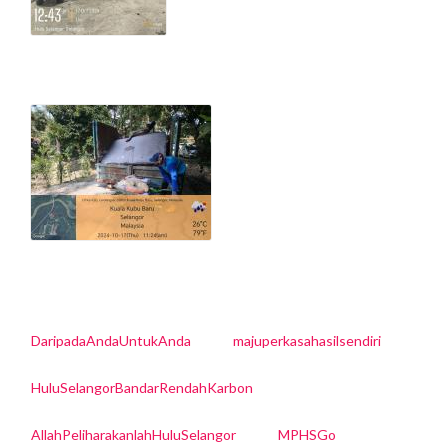
DaripadaAndaUntukAnda
majuperkasahasilsendiri
HuluSelangorBandarRendahKarbon
AllahPeliharakanlahHuluSelangor
MPHSGo