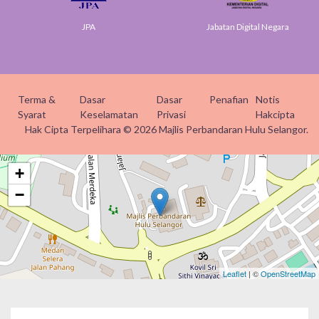
JPA
Jabatan Digital Negara
Terma &
Dasar
Dasar
Penafian
Notis
Syarat
Keselamatan
Privasi
Hakcipta
Hak Cipta Terpelihara © 2026 Majlis Perbandaran Hulu Selangor.
+
−
Leaflet
| ©
OpenStreetMap