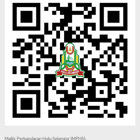
Majlis Perbandaran Hulu Selangor (MPHS),