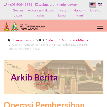
+603 6064 1331
webmaster@mphs.gov.my
Soalan
Aduan & Maklum
Peta
Hubungi
Direktori
Lazim
Balas
Laman
Kami
Laman Utama
MPHS
Media
Arkib
Arkib Berita
Operasi Pembersihan Banjir di Kampung Alah Batu dan Kg Sri
Kledang Berjalan Lancar
Arkib Berita
Operasi Pembersihan