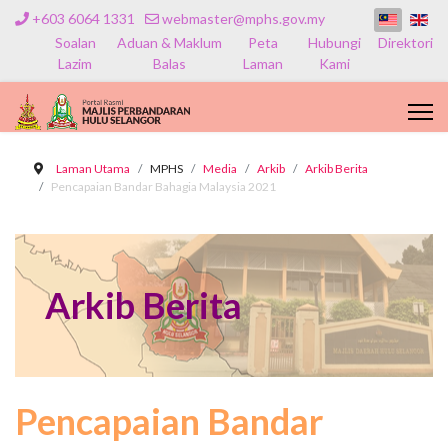
+603 6064 1331
webmaster@mphs.gov.my
Soalan
Aduan & Maklum
Peta
Hubungi
Direktori
Lazim
Balas
Laman
Kami
Laman Utama
MPHS
Media
Arkib
Arkib Berita
Pencapaian Bandar Bahagia Malaysia 2021
Arkib Berita
Pencapaian Bandar