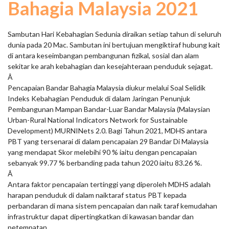
Bahagia Malaysia 2021
Sambutan Hari Kebahagian Sedunia diraikan setiap tahun di seluruh
dunia pada 20 Mac. Sambutan ini bertujuan mengiktiraf hubung kait
di antara keseimbangan pembangunan fizikal, sosial dan alam
sekitar ke arah kebahagian dan kesejahteraan penduduk sejagat.
Â
Pencapaian Bandar Bahagia Malaysia diukur melalui Soal Selidik
Indeks Kebahagian Penduduk di dalam Jaringan Penunjuk
Pembangunan Mampan Bandar-Luar Bandar Malaysia (Malaysian
Urban-Rural National Indicators Network for Sustainable
Development) MURNINets 2.0. Bagi Tahun 2021, MDHS antara
PBT yang tersenarai di dalam pencapaian 29 Bandar Di Malaysia
yang mendapat Skor melebihi 90 % iaitu dengan pencapaian
sebanyak 99.77 % berbanding pada tahun 2020 iaitu 83.26 %.
Â
Antara faktor pencapaian tertinggi yang diperoleh MDHS adalah
harapan penduduk di dalam naiktaraf status PBT kepada
perbandaran di mana sistem pencapaian dan naik taraf kemudahan
infrastruktur dapat dipertingkatkan di kawasan bandar dan
petempatan.