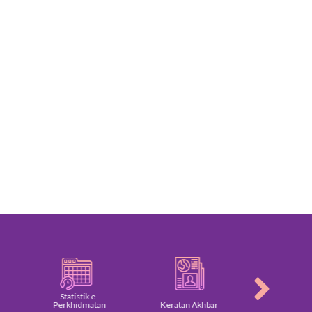
Statistik e-
Perkhidmatan
Keratan Akhbar
Galeri