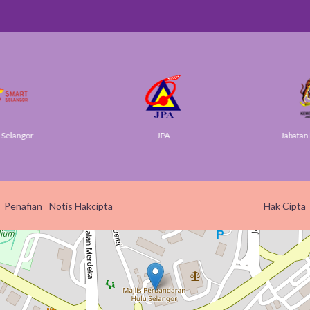
elangor
JPA
Jabatan Di
Penafian
Notis Hakcipta
Hak Cipta 