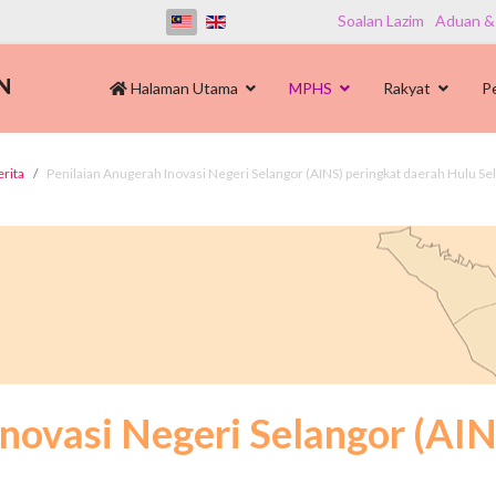
Soalan Lazim
Aduan &
Halaman Utama
MPHS
Rakyat
P
erita
Penilaian Anugerah Inovasi Negeri Selangor (AINS) peringkat daerah Hulu S
novasi Negeri Selangor (AIN