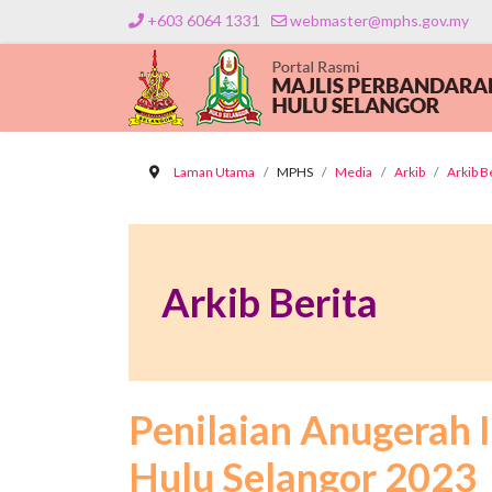
+603 6064 1331
webmaster@mphs.gov.my
Laman Utama
MPHS
Media
Arkib
Arkib B
Arkib Berita
Penilaian Anugerah I
Hulu Selangor 2023