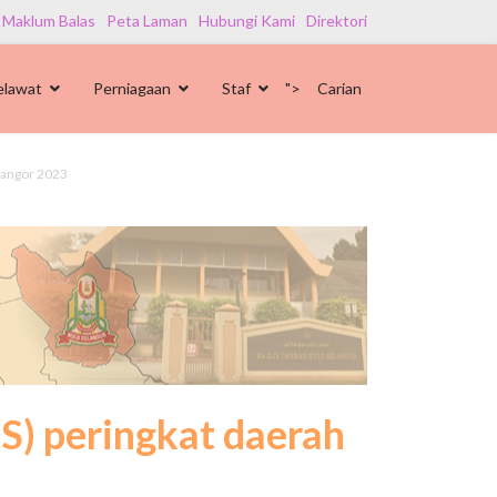
 Maklum Balas
Peta Laman
Hubungi Kami
Direktori
elawat
Perniagaan
Staf
">
Carian
elangor 2023
S) peringkat daerah