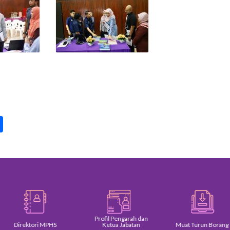
pp
int
Share
Profil Pengarah dan
Direktori MPHS
Ketua Jabatan
Muat Turun Borang