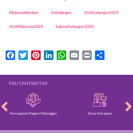
MalaysiaMadani
IniSelangor
VisitSelangor2025
VisitMalaysia2026
SukmaSelangor2026
Facebook
Twitter
Pinterest
LinkedIn
WhatsApp
Email
Print
Share
PAUTAN PANTAS
Pencapaian Piagam Pelanggan
Dasar Kerajaan