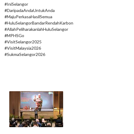
#IniSelangor
#DaripadaAndaUntukAnda
#MajuPerkasaHasilSemua
#HuluSelangorBandarRendahKarbon
#AllahPeliharakanlahHuluSelangor
#MPHSGo
#VisitSelangor2025
#VisitMalaysia2026
#SukmaSelangor2026