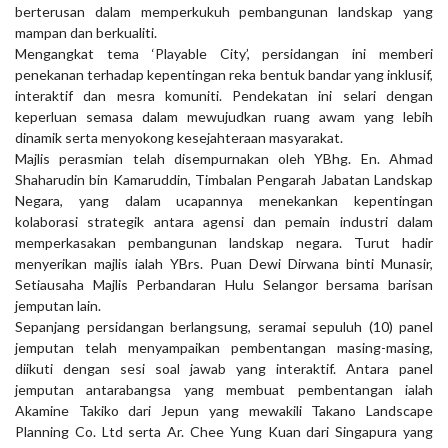
berterusan dalam memperkukuh pembangunan landskap yang
mampan dan berkualiti.
Mengangkat tema ‘Playable City’, persidangan ini memberi
penekanan terhadap kepentingan reka bentuk bandar yang inklusif,
interaktif dan mesra komuniti. Pendekatan ini selari dengan
keperluan semasa dalam mewujudkan ruang awam yang lebih
dinamik serta menyokong kesejahteraan masyarakat.
Majlis perasmian telah disempurnakan oleh YBhg. En. Ahmad
Shaharudin bin Kamaruddin, Timbalan Pengarah Jabatan Landskap
Negara, yang dalam ucapannya menekankan kepentingan
kolaborasi strategik antara agensi dan pemain industri dalam
memperkasakan pembangunan landskap negara. Turut hadir
menyerikan majlis ialah YBrs. Puan Dewi Dirwana binti Munasir,
Setiausaha Majlis Perbandaran Hulu Selangor bersama barisan
jemputan lain.
Sepanjang persidangan berlangsung, seramai sepuluh (10) panel
jemputan telah menyampaikan pembentangan masing-masing,
diikuti dengan sesi soal jawab yang interaktif. Antara panel
jemputan antarabangsa yang membuat pembentangan ialah
Akamine Takiko dari Jepun yang mewakili Takano Landscape
Planning Co. Ltd serta Ar. Chee Yung Kuan dari Singapura yang