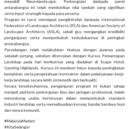
mewakili Neurolandscape. Perkongsian daripada panel
antarabangsa ini telah memberikan nilai tambah yang signifikan
serta input strategik kepada para peserta.
Program ini turut mendapat pengiktirafan daripada International
Federation of Landscape Architects (IFLA) dan American Society of
Landscape Architects (ASLA), sekali gus mengangkat kredibiliti
penganjuran serta memperkukuh kedudukannya di peringkat
antarabangsa.
Persidangan telah melabuhkan tirainya dengan jayanya pada
sebelah petang, sebelum diteruskan dengan Kursus Pemantapan
Landskap pada hari berikutnya yang diadakan di Scape Hotel,
Genting Highlands. Kursus ini memberi fokus kepada peningkatan
kemahiran serta pengetahuan kontraktor dalam pelaksanaan kerja-
kerja landskap secara lebih sistematik dan berkualiti.
Secara keseluruhannya, penganjuran program ini bukan sahaja
menjadi platform perkongsian ilmu dan jaringan profesional, malah
menyokong usaha berterusan dalam memperkukuh standard
industri landskap serta merealisasikan konsep bandar berdaya huni
dan mesra komuniti.
#MalaysiaMadani
#KitaSelangor