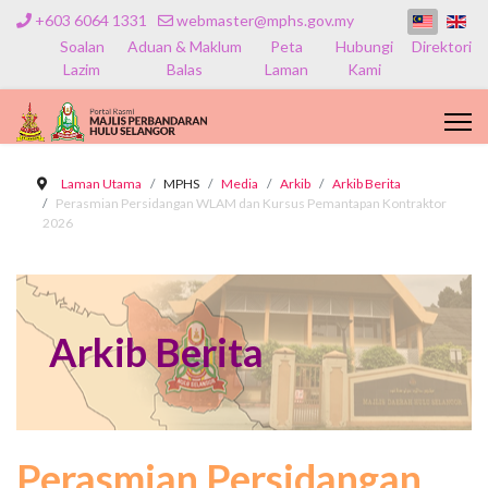
+603 6064 1331
webmaster@mphs.gov.my
Soalan
Aduan & Maklum
Peta
Hubungi
Direktori
Lazim
Balas
Laman
Kami
Laman Utama
MPHS
Media
Arkib
Arkib Berita
Perasmian Persidangan WLAM dan Kursus Pemantapan Kontraktor
2026
Arkib Berita
Perasmian Persidangan