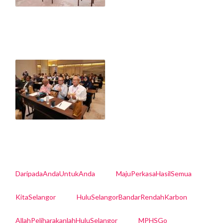
DaripadaAndaUntukAnda
MajuPerkasaHasilSemua
KitaSelangor
HuluSelangorBandarRendahKarbon
AllahPeliharakanlahHuluSelangor
MPHSGo