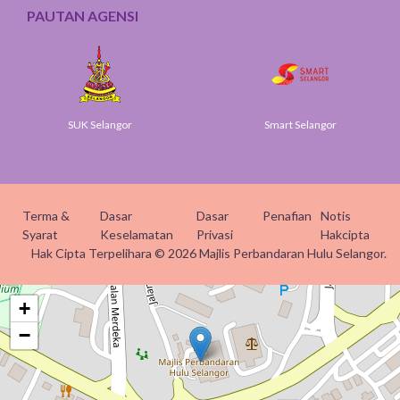
PAUTAN AGENSI
SUK Selangor
Smart Selangor
Terma &
Dasar
Dasar
Penafian
Notis
Syarat
Keselamatan
Privasi
Hakcipta
Hak Cipta Terpelihara © 2026 Majlis Perbandaran Hulu Selangor.
+
−