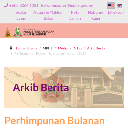
+603 6064 1331
webmaster@mphs.gov.my
Soalan
Aduan & Maklum
Peta
Hubungi
Direktori
Lazim
Balas
Laman
Kami
Laman Utama
MPHS
Media
Arkib
Arkib Berita
Perhimpunan Bulanan bagi bulan Februari 2025
Arkib Berita
Perhimpunan Bulanan