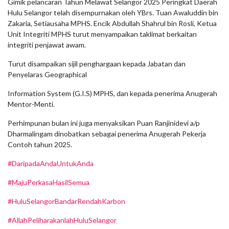
Gimik pelancaran Tahun Melawat Selangor 2025 Peringkat Daerah
Hulu Selangor telah disempurnakan oleh YBrs. Tuan Awaluddin bin
Zakaria, Setiausaha MPHS. Encik Abdullah Shahrul bin Rosli, Ketua
Unit Integriti MPHS turut menyampaikan taklimat berkaitan
integriti penjawat awam.
Turut disampaikan sijil penghargaan kepada Jabatan dan
Penyelaras Geographical
Information System (G.I.S) MPHS, dan kepada penerima Anugerah
Mentor-Menti.
Perhimpunan bulan ini juga menyaksikan Puan Ranjinidevi a/p
Dharmalingam dinobatkan sebagai penerima Anugerah Pekerja
Contoh tahun 2025.
#DaripadaAndaUntukAnda
#MajuPerkasaHasilSemua
#HuluSelangorBandarRendahKarbon
#AllahPeliharakanlahHuluSelangor