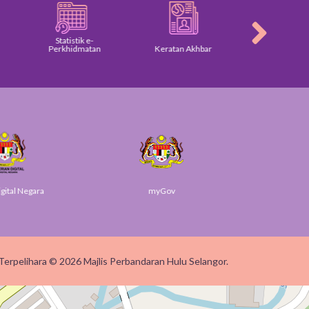
Statistik e-
Perkhidmatan
Keratan Akhbar
Galeri
gital Negara
myGov
SUK 
Terpelihara © 2026 Majlis Perbandaran Hulu Selangor.