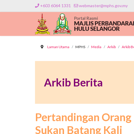
+603 6064 1331
webmaster@mphs.gov.my
Laman Utama
MPHS
Media
Arkib
Arkib B
Arkib Berita
Pertandingan Orang 
Sukan Batang Kali