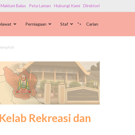
 Maklum Balas
Peta Laman
Hubungi Kami
Direktori
elawat
Perniagaan
Staf
">
Carian
tang Kali
Kelab Rekreasi dan