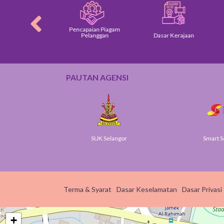
Pencapaian Piagam
am Pelanggan
Pelanggan
Dasar Kerajaan
PAUTAN AGENSI
v
SUK Selangor
Smart S
Terma & Syarat
Dasar Keselamatan
Dasar Privasi
+