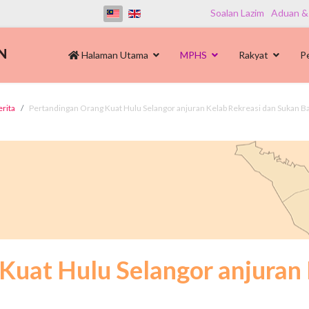
Soalan Lazim
Aduan &
Halaman Utama
MPHS
Rakyat
P
erita
Pertandingan Orang Kuat Hulu Selangor anjuran Kelab Rekreasi dan Sukan Ba
Kuat Hulu Selangor anjuran 