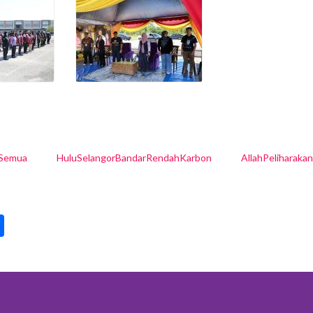
lSemua
HuluSelangorBandarRendahKarbon
AllahPeliharaka
pp
int
Share