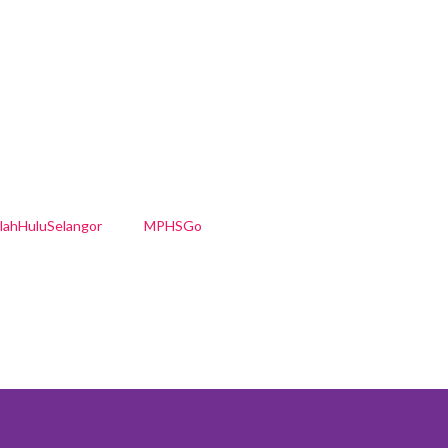
nlahHuluSelangor
MPHSGo