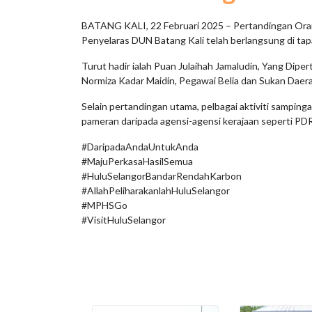
BATANG KALI, 22 Februari 2025 – Pertandingan Orang
Penyelaras DUN Batang Kali telah berlangsung di tapa
Turut hadir ialah Puan Julaihah Jamaludin, Yang Diper
Normiza Kadar Maidin, Pegawai Belia dan Sukan Daera
Selain pertandingan utama, pelbagai aktiviti sampin
pameran daripada agensi-agensi kerajaan seperti P
#DaripadaAndaUntukAnda
#MajuPerkasaHasilSemua
#HuluSelangorBandarRendahKarbon
#AllahPeliharakanlahHuluSelangor
#MPHSGo
#VisitHuluSelangor