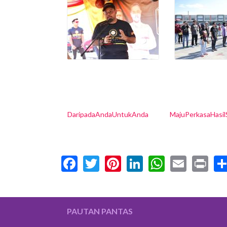
DaripadaAndaUntukAnda
MajuPerkasaHasi
Facebook
Twitter
Pinterest
LinkedIn
WhatsA
Email
Pr
PAUTAN PANTAS