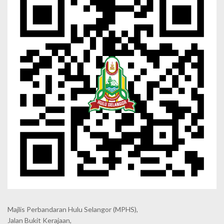
Majlis Perbandaran Hulu Selangor (MPHS),
Jalan Bukit Kerajaan,