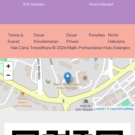
SUK Selangor
Smart Selangor
Terma &
Dasar
Dasar
Penafian
Notis
Syarat
Keselamatan
Privasi
Hakcipta
Hak Cipta Terpelihara © 2026 Majlis Perbandaran Hulu Selangor.
+
−
Leaflet
| ©
OpenStreetMap