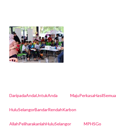
DaripadaAndaUntukAnda
MajuPerkasaHasilSemua
HuluSelangorBandarRendahKarbon
AllahPeliharakanlahHuluSelangor
MPHSGo