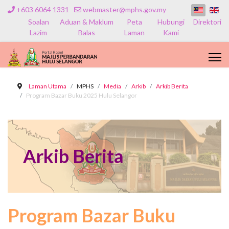
+603 6064 1331
webmaster@mphs.gov.my
Soalan
Aduan & Maklum
Peta
Hubungi
Direktori
Lazim
Balas
Laman
Kami
Laman Utama
MPHS
Media
Arkib
Arkib Berita
Program Bazar Buku 2025 Hulu Selangor
Arkib Berita
Program Bazar Buku