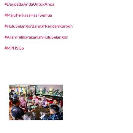
#DaripadaAndaUntukAnda
#MajuPerkasaHasilSemua
#HuluSelangorBandarRendahKarbon
#AllahPeliharakanlahHuluSelangor
#MPHSGo