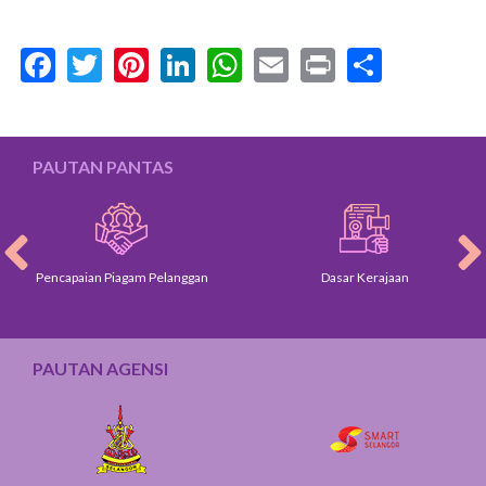
Facebook
Twitter
Pinterest
LinkedIn
WhatsApp
Email
Print
Share
PAUTAN PANTAS
Pencapaian Piagam Pelanggan
Dasar Kerajaan
PAUTAN AGENSI