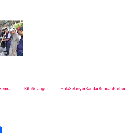
lSemua
KitaSelangor
HuluSelangorBandarRendahKarbon
pp
int
Share