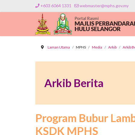
+603 6064 1331
webmaster@mphs.gov.my
Laman Utama
MPHS
Media
Arkib
Arkib B
Arkib Berita
Program Bubur Lam
KSDK MPHS