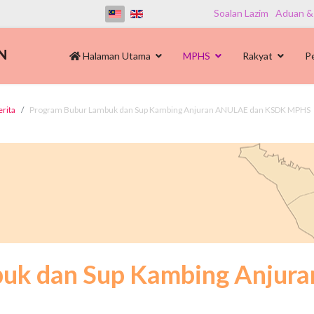
Soalan Lazim
Aduan &
Halaman Utama
MPHS
Rakyat
P
erita
Program Bubur Lambuk dan Sup Kambing Anjuran ANULAE dan KSDK MPHS
buk dan Sup Kambing Anjur