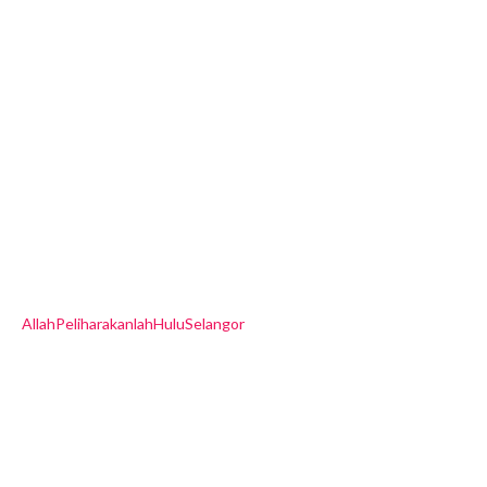
AllahPeliharakanlahHuluSelangor