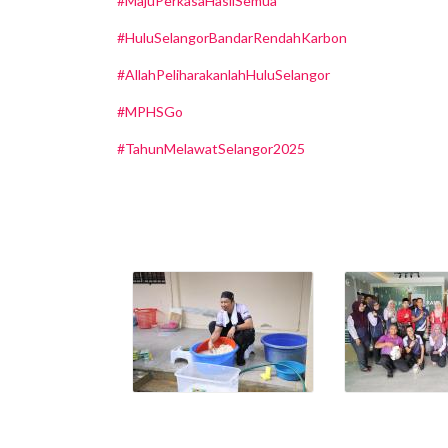
#MajuPerkasaHasilSemua
#HuluSelangorBandarRendahKarbon
#AllahPeliharakanlahHuluSelangor
#MPHSGo
#TahunMelawatSelangor2025