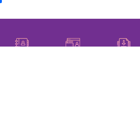
Profil Pengarah dan
Direktori MPHS
Ketua Jabatan
Muat Turun Borang
elangor
JPA
Jabatan Di