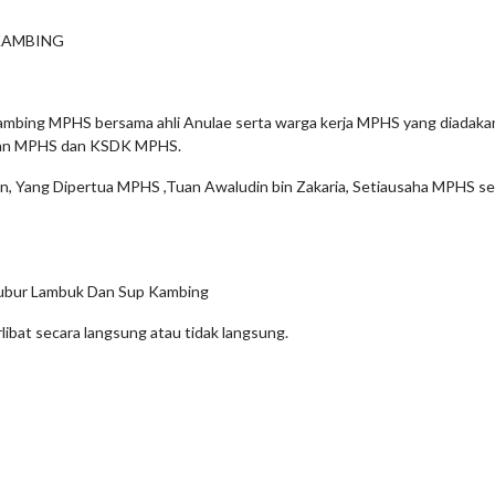
KAMBING
bing MPHS bersama ahli Anulae serta warga kerja MPHS yang diadakan
gan MPHS dan KSDK MPHS.
udin, Yang Dipertua MPHS ,Tuan Awaludin bin Zakaria, Setiausaha MPHS s
Bubur Lambuk Dan Sup Kambing
ibat secara langsung atau tidak langsung.