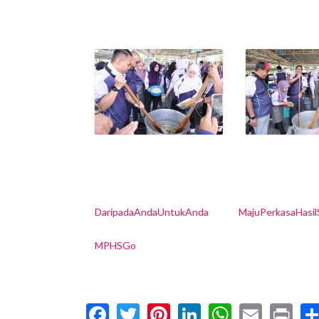
DaripadaAndaUntukAnda
MajuPerkasaHasi
MPHSGo
Facebook
Twitter
Pinterest
LinkedIn
WhatsA
Email
Pr