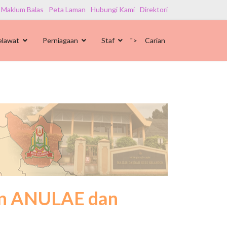
 Maklum Balas
Peta Laman
Hubungi Kami
Direktori
elawat
Perniagaan
Staf
">
Carian
an ANULAE dan