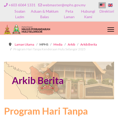
+603 6064 1331
webmaster@mphs.gov.my
Soalan
Aduan & Maklum
Peta
Hubungi
Direktori
Lazim
Balas
Laman
Kami
Laman Utama
MPHS
Media
Arkib
Arkib Berita
Program Hari Tanpa Kenderaan Hulu Selangor 2025
Arkib Berita
Program Hari Tanpa