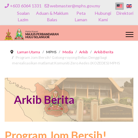
+603 6064 1331
webmaster@mphs.gov.my
Soalan
Aduan & Maklum
Peta
Hubungi
Direktori
Lazim
Balas
Laman
Kami
Laman Utama
MPHS
Media
Arkib
Arkib Berita
Program Jom Bersih! Gotong-royong Bebas Denggi bagi
merealisasikan matlamat Komuniti Zero Aedes (KOZEDES) MPHS
Arkib Berita
Program Jom Bersih!