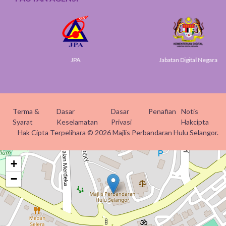
JPA
Jabatan Digital Negara
Terma &
Dasar
Dasar
Penafian
Notis
Syarat
Keselamatan
Privasi
Hakcipta
Hak Cipta Terpelihara © 2026 Majlis Perbandaran Hulu Selangor.
+
−