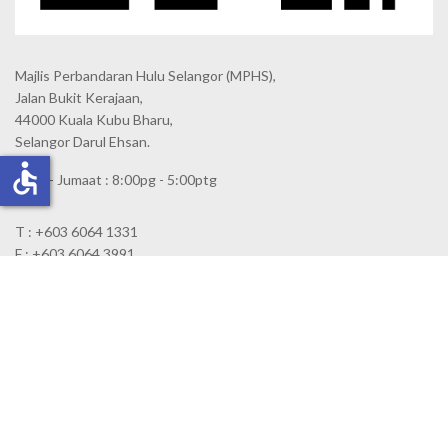
Majlis Perbandaran Hulu Selangor (MPHS),
Jalan Bukit Kerajaan,
44000 Kuala Kubu Bharu,
Selangor Darul Ehsan.
accessible
Isnin - Jumaat : 8:00pg - 5:00ptg
T : +603 6064 1331
F : +603 6064 3991
E : webmaster@mphs.gov.my