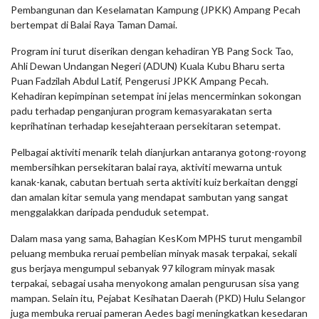
Pembangunan dan Keselamatan Kampung (JPKK) Ampang Pecah
bertempat di Balai Raya Taman Damai.
Program ini turut diserikan dengan kehadiran YB Pang Sock Tao,
Ahli Dewan Undangan Negeri (ADUN) Kuala Kubu Bharu serta
Puan Fadzilah Abdul Latif, Pengerusi JPKK Ampang Pecah.
Kehadiran kepimpinan setempat ini jelas mencerminkan sokongan
padu terhadap penganjuran program kemasyarakatan serta
keprihatinan terhadap kesejahteraan persekitaran setempat.
Pelbagai aktiviti menarik telah dianjurkan antaranya gotong-royong
membersihkan persekitaran balai raya, aktiviti mewarna untuk
kanak-kanak, cabutan bertuah serta aktiviti kuiz berkaitan denggi
dan amalan kitar semula yang mendapat sambutan yang sangat
menggalakkan daripada penduduk setempat.
Dalam masa yang sama, Bahagian KesKom MPHS turut mengambil
peluang membuka reruai pembelian minyak masak terpakai, sekali
gus berjaya mengumpul sebanyak 97 kilogram minyak masak
terpakai, sebagai usaha menyokong amalan pengurusan sisa yang
mampan. Selain itu, Pejabat Kesihatan Daerah (PKD) Hulu Selangor
juga membuka reruai pameran Aedes bagi meningkatkan kesedaran