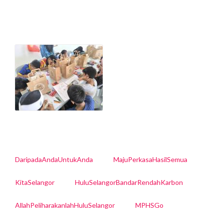
DaripadaAndaUntukAnda
MajuPerkasaHasilSemua
KitaSelangor
HuluSelangorBandarRendahKarbon
AllahPeliharakanlahHuluSelangor
MPHSGo