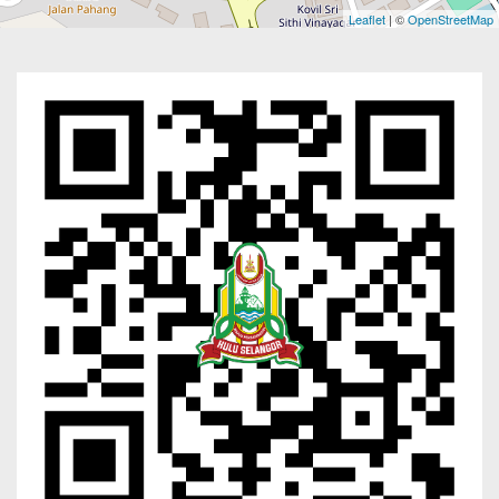
Leaflet
| ©
OpenStreetMap