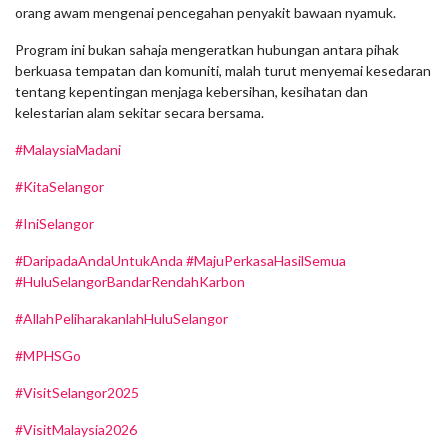
orang awam mengenai pencegahan penyakit bawaan nyamuk.
Program ini bukan sahaja mengeratkan hubungan antara pihak
berkuasa tempatan dan komuniti, malah turut menyemai kesedaran
tentang kepentingan menjaga kebersihan, kesihatan dan
kelestarian alam sekitar secara bersama.
#MalaysiaMadani
#KitaSelangor
#IniSelangor
#DaripadaAndaUntukAnda
#MajuPerkasaHasilSemua
#HuluSelangorBandarRendahKarbon
#AllahPeliharakanlahHuluSelangor
#MPHSGo
#VisitSelangor2025
#VisitMalaysia2026