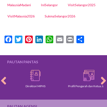
MalaysiaMadani
IniSelangor
VisitSelangor2025
VisitMalaysia2026
SukmaSelangor2026
Facebook
Twitter
Pinterest
LinkedIn
WhatsApp
Email
Print
Share
PAUTAN PANTAS
Direktori MPHS
Profil Pengarah dan Ketua Jabatan
PAUTAN AGENSI