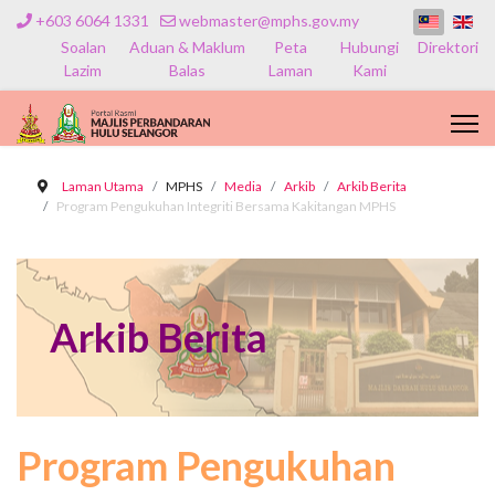
+603 6064 1331
webmaster@mphs.gov.my
Soalan
Aduan & Maklum
Peta
Hubungi
Direktori
Lazim
Balas
Laman
Kami
Laman Utama
MPHS
Media
Arkib
Arkib Berita
Program Pengukuhan Integriti Bersama Kakitangan MPHS
Arkib Berita
Program Pengukuhan