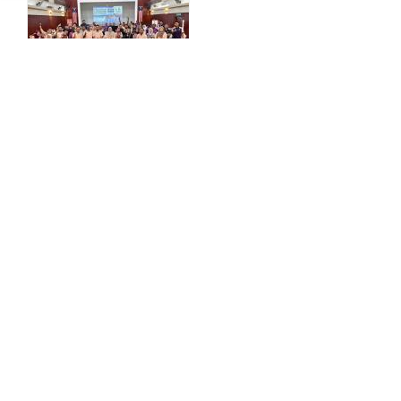
DaripadaAndaUntukAnda
MajuPerkasaHasilSemua
KitaSelangor
HuluSelangorBandarRendahKarbon
AllahPeliharakanlahHuluSelangor
MPHSGo
Facebook
Twitter
Pinterest
LinkedIn
WhatsApp
Email
Print
Share